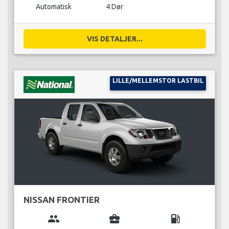
Automatisk
4 Dør
VIS DETALJER...
LILLE/MELLEMSTOR LASTBIL
NISSAN FRONTIER
group
business_center
local_gas_station