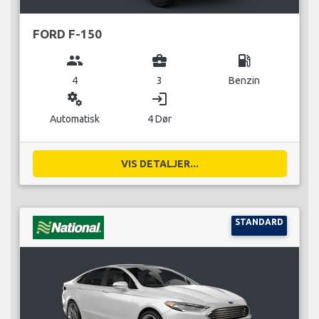
FORD F-150
group
business_center
local_gas_station
4
3
Benzin
miscellaneous_services
login
Automatisk
4 Dør
VIS DETALJER...
STANDARD