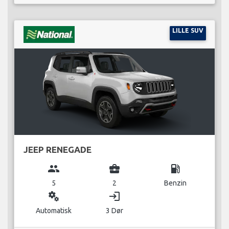
LILLE SUV
JEEP RENEGADE
group
business_center
local_gas_station
5
2
Benzin
miscellaneous_services
login
Automatisk
3 Dør