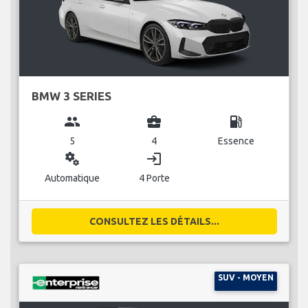
BMW 3 SERIES
group
business_center
local_gas_station
5
4
Essence
miscellaneous_services
login
Automatique
4 Porte
CONSULTEZ LES DÉTAILS...
SUV - MOYEN