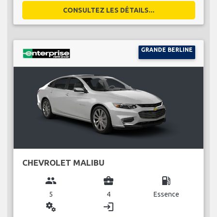
CONSULTEZ LES DÉTAILS...
GRANDE BERLINE
CHEVROLET MALIBU
group
business_center
local_gas_station
5
4
Essence
miscellaneous_services
login