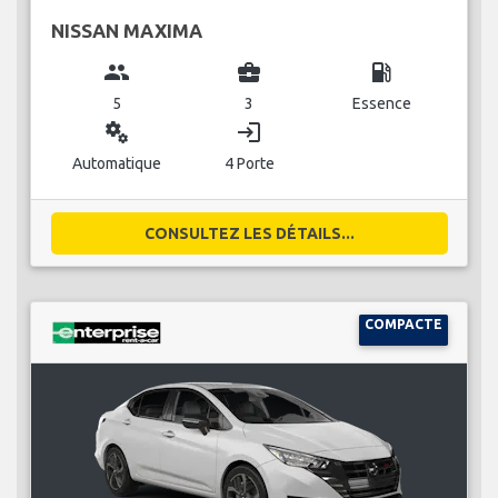
NISSAN MAXIMA
group
business_center
local_gas_station
5
3
Essence
miscellaneous_services
login
Automatique
4 Porte
CONSULTEZ LES DÉTAILS...
COMPACTE