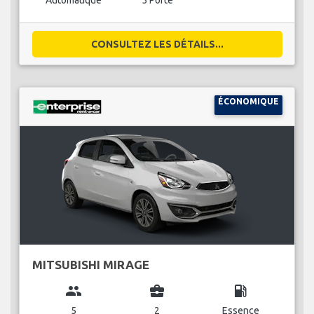
Automatique
5 Porte
CONSULTEZ LES DÉTAILS...
ÉCONOMIQUE
MITSUBISHI MIRAGE
group
business_center
local_gas_station
5
2
Essence