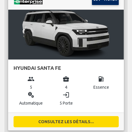
HYUNDAI SANTA FE
group
business_center
local_gas_station
5
4
Essence
miscellaneous_services
login
Automatique
5 Porte
CONSULTEZ LES DÉTAILS...