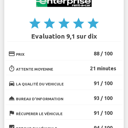
star
star
star
star
star
Evaluation 9,1 sur dix
credit_card
88 / 100
PRIX
timer
21 minutes
ATTENTE MOYENNE
directions_car
91 / 100
LA QUALITÉ DU VEHICULE
room_service
93 / 100
BUREAU D'INFORMATION
flag
91 / 100
RÉCUPERER LE VÉHICULE
beenhere
94 / 100