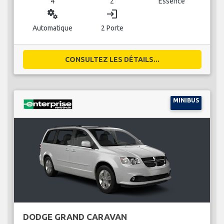
4
2
Essence
miscellaneous_services
login
Automatique
2 Porte
CONSULTEZ LES DÉTAILS...
MINIBUS
DODGE GRAND CARAVAN