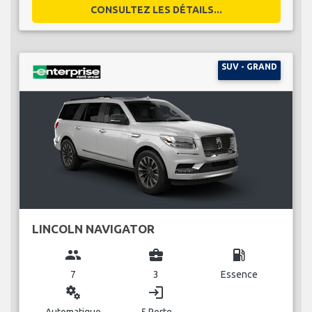
CONSULTEZ LES DÉTAILS...
SUV - GRAND
LINCOLN NAVIGATOR
group
business_center
local_gas_station
7
3
Essence
miscellaneous_services
login