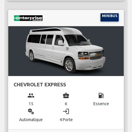
MINIBUS
CHEVROLET EXPRESS
group
business_center
local_gas_station
15
6
Essence
miscellaneous_services
login
Automatique
4 Porte