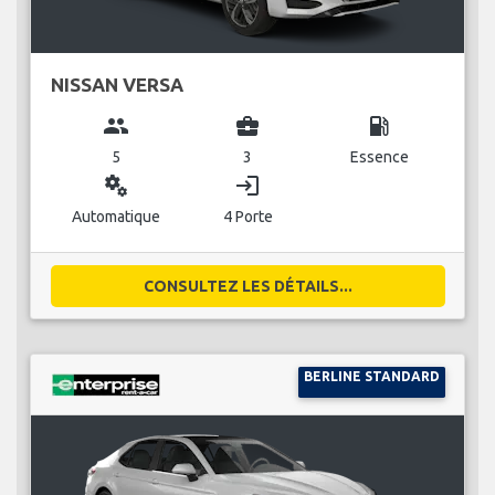
NISSAN VERSA
group
business_center
local_gas_station
5
3
Essence
miscellaneous_services
login
Automatique
4 Porte
CONSULTEZ LES DÉTAILS...
BERLINE STANDARD