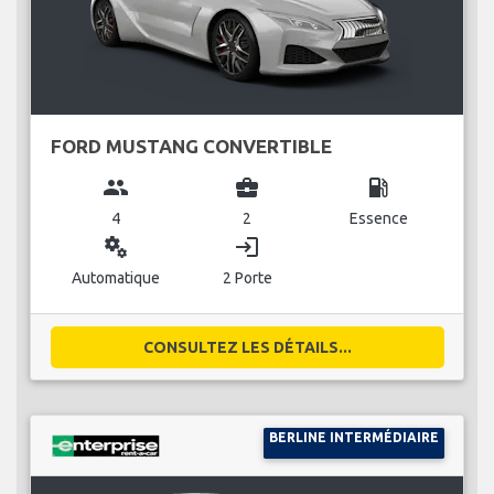
FORD MUSTANG CONVERTIBLE
group
business_center
local_gas_station
4
2
Essence
miscellaneous_services
login
Automatique
2 Porte
CONSULTEZ LES DÉTAILS...
BERLINE INTERMÉDIAIRE