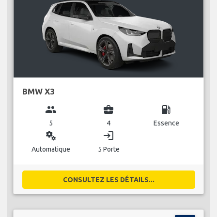
BMW X3
group
business_center
local_gas_station
5
4
Essence
miscellaneous_services
login
Automatique
5 Porte
CONSULTEZ LES DÉTAILS...