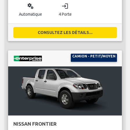
miscellaneous_services
login
Automatique
4 Porte
CONSULTEZ LES DÉTAILS...
CAMION - PETIT/MOYEN
NISSAN FRONTIER