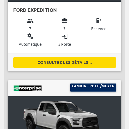
FORD EXPEDITION
group
business_center
local_gas_station
7
3
Essence
miscellaneous_services
login
Automatique
5 Porte
CONSULTEZ LES DÉTAILS...
CAMION - PETIT/MOYEN