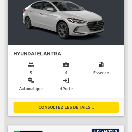
HYUNDAI ELANTRA
group
business_center
local_gas_station
5
4
Essence
miscellaneous_services
login
Automatique
4 Porte
CONSULTEZ LES DÉTAILS...
SUV - MOYEN