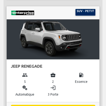
SUV - PETIT
JEEP RENEGADE
group
business_center
local_gas_station
5
2
Essence
miscellaneous_services
login
Automatique
3 Porte