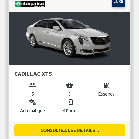
LUXE
CADILLAC XTS
group
business_center
local_gas_station
5
5
Essence
miscellaneous_services
login
Automatique
4 Porte
CONSULTEZ LES DÉTAILS...