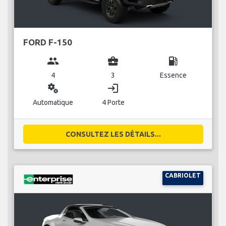
FORD F-150
group
business_center
local_gas_station
4
3
Essence
miscellaneous_services
login
Automatique
4 Porte
CONSULTEZ LES DÉTAILS...
CABRIOLET