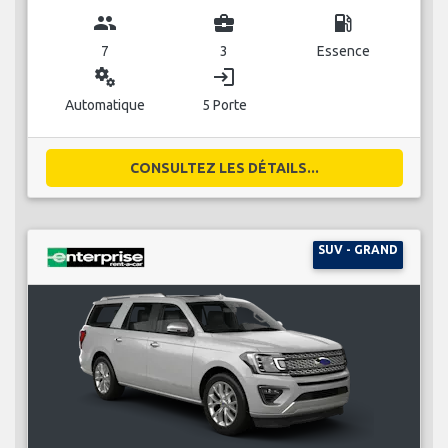
group
business_center
local_gas_station
7
3
Essence
miscellaneous_services
login
Automatique
5 Porte
CONSULTEZ LES DÉTAILS...
SUV - GRAND