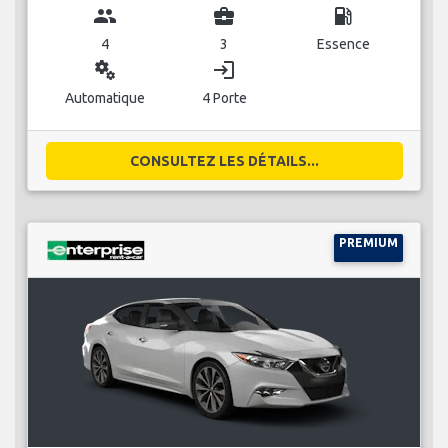
group
business_center
local_gas_station
4
3
Essence
miscellaneous_services
login
Automatique
4 Porte
CONSULTEZ LES DÉTAILS...
PREMIUM