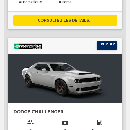
Automatique
4 Porte
CONSULTEZ LES DÉTAILS...
PREMIUM
DODGE CHALLENGER
group
business_center
local_gas_station