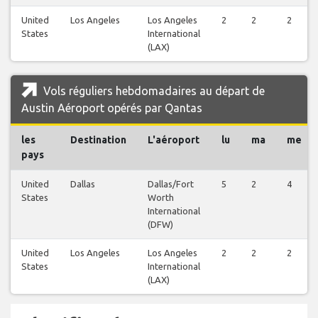
United
Los Angeles
Los Angeles
2
2
2
States
International
(LAX)
Vols réguliers hebdomadaires au départ de
Austin Aéroport opérés par Qantas
les
Destination
L'aéroport
lu
ma
me
pays
United
Dallas
Dallas/Fort
5
2
4
States
Worth
International
(DFW)
United
Los Angeles
Los Angeles
2
2
2
States
International
(LAX)