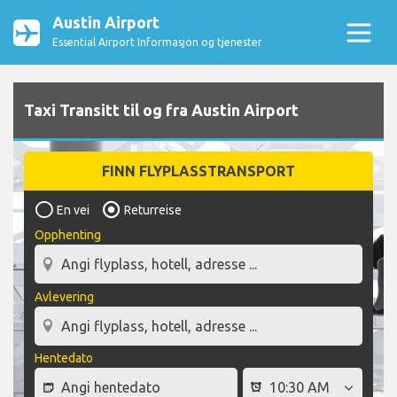
Austin Airport
Essential Airport Informasjon og tjenester
Taxi Transitt til og fra Austin Airport
FINN FLYPLASSTRANSPORT
En vei
Returreise
Opphenting
Avlevering
Hentedato