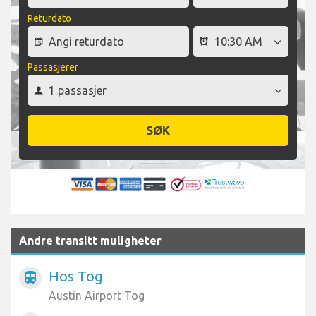
Returdato
Passasjerer
SØK
Andre transitt muligheter
Hos Tog
train
Austin Airport Tog