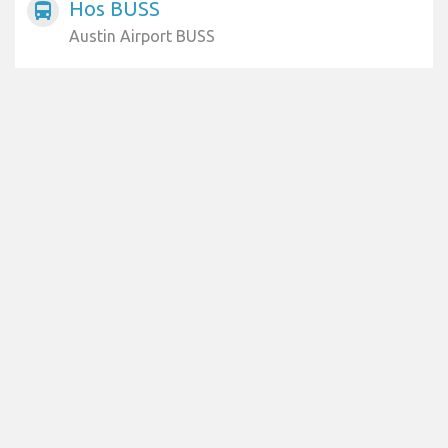
Hos BUSS
directions_bus
Austin Airport BUSS