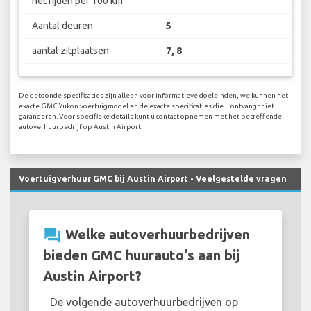
het rijden per 100 km
Aantal deuren
5
aantal zitplaatsen
7, 8
De getoonde specificaties zijn alleen voor informatieve doeleinden, we kunnen het
exacte GMC Yukon voertuigmodel en de exacte specificaties die u ontvangt niet
garanderen. Voor specifieke details kunt u contact opnemen met het betreffende
autoverhuurbedrijf op Austin Airport.
Voertuigverhuur GMC bij Austin Airport - Veelgestelde vragen
question_answer
Welke autoverhuurbedrijven
bieden GMC huurauto's aan bij
Austin Airport?
De volgende autoverhuurbedrijven op