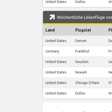
United States
Dulles
Wa
Wöchentliche Linienflüge von
Land
Flugziel
F
United States
Denver
De
Germany
Frankfurt
Fr
United States
Houston
Ge
United States
Newark
Ne
United States
Chicago O'Hare
O'
United States
Dulles
Wa