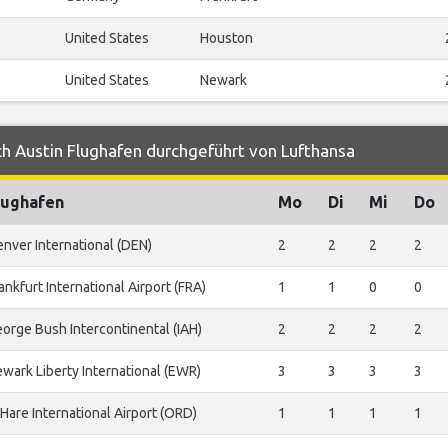
United States
Houston
United States
Newark
h Austin Flughafen durchgeführt von Lufthansa
lughafen
Mo
Di
Mi
Do
nver International (DEN)
2
2
2
2
ankfurt International Airport (FRA)
1
1
0
0
orge Bush Intercontinental (IAH)
2
2
2
2
wark Liberty International (EWR)
3
3
3
3
Hare International Airport (ORD)
1
1
1
1