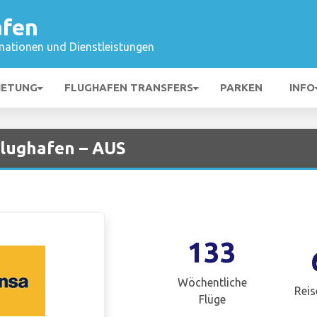
afen
mationen und Dienstleistungen
IETUNG
FLUGHAFEN TRANSFERS
PARKEN
INFO
Flughafen – AUS
133
Wöchentliche
Reis
Flüge