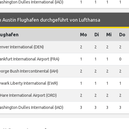
shington Dulles International (IAD)
1
1
1
1
 Austin Flughafen durchgeführt von Lufthansa
lughafen
Mo
Di
Mi
Do
nver International (DEN)
2
2
2
2
ankfurt International Airport (FRA)
1
1
1
0
orge Bush Intercontinental (IAH)
2
2
2
2
wark Liberty International (EWR)
1
1
1
1
Hare International Airport (ORD)
2
2
2
2
shington Dulles International (IAD)
3
3
3
3