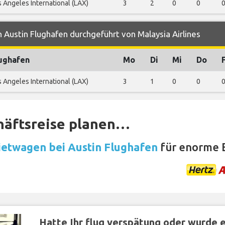
 Angeles International (LAX)
3
2
0
0
 Austin Flughafen durchgeführt von Malaysia Airlines
ughafen
Mo
Di
Mi
Do
 Angeles International (LAX)
3
1
0
0
häftsreise planen…
etwagen bei Austin Flughafen
für enorme 
Hatte Ihr flug verspätung oder wurde er