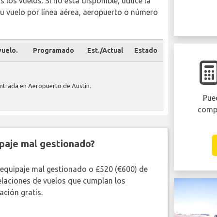
los vuelos. Si no está disponible, utilice la
u vuelo por línea aérea, aeropuerto o número
uelo.
Programado
Est./Actual
Estado
ntrada en Aeropuerto de Austin.
Pued
comp
paje mal gestionado?
 equipaje mal gestionado o £520 (€600) de
elaciones de vuelos que cumplan los
ción gratis.