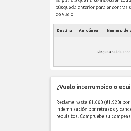
Es posible que no se muestren todos 
búsqueda anterior para encontrar s
de vuelo.
Destino
Aerolínea
Número de v
Ninguna salida enco
¿Vuelo interrumpido o equi
Reclame hasta £1,600 (€1,920) por
indemnización por retrasos y canc
requisitos. Compruebe su compensa