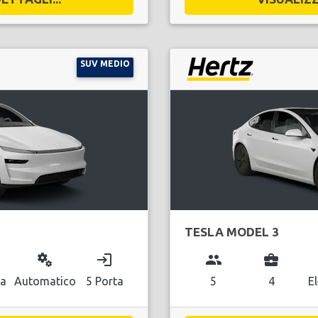
SUV MEDIO
TESLA MODEL 3
miscellaneous_services
login
group
business_center
ca
Automatico
5 Porta
5
4
El