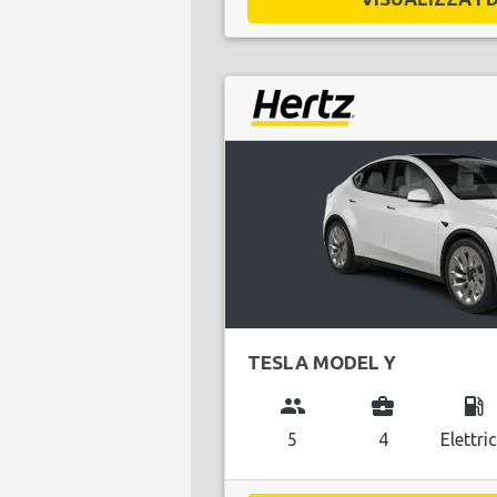
TESLA MODEL Y
group
business_center
local_gas_station
5
4
Elettri