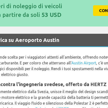
ri di noleggio di veicoli
CON
a partire da soli
53 USD
rica su Aeroporto Austin
rande scelta per i viaggiatori attenti all'ambiente, offrendo note
 carburante. E per coloro che atterrano all'
Austin Airport
, c'è u
ci disponibili per il noleggio. Rendi i tuoi spostamenti nella viv
elettrico giusto.
incontra l'ingegneria svedese, offerto da HERTZ
mente elettrico dalla Svezia, unisce il meglio del design scan
te motore elettrico e la grande capacità della batteria ti perme
icarica. Il viaggio fluido e silenzioso della Polestar 2 è perfetto