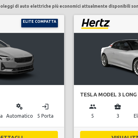
noleggi di auto elettriche più economici attualmente disponibili so
ELITE COMPATTA
TESLA MODEL 3 LONG
miscellaneous_services
login
group
business_center
ca
Automatico
5 Porta
5
3
El
ETTAGLI...
VISUALIZZ