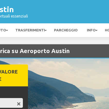
stin
rtuali essenziali
UTO
TRASFERIMENTI
PARCHEGGIO
INFO
H
rica su Aeroporto Austin
VALORE
E