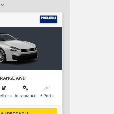
no:
PREMIUM
 RANGE AWD
local_gas_station
miscellaneous_services
login
ettrica
Automatico
5 Porta
A I DETTAGLI...