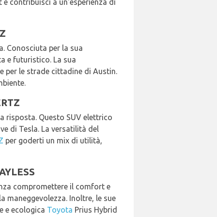
 e contribuisci a un'esperienza di
TZ
a. Conosciuta per la sua
 e futuristico. La sua
per le strade cittadine di Austin.
mbiente.
HERTZ
 la risposta. Questo SUV elettrico
e di Tesla. La versatilità del
Z
per goderti un mix di utilità,
 PAYLESS
senza compromettere il comfort e
lla maneggevolezza. Inoltre, le sue
le e ecologica
Toyota
Prius Hybrid