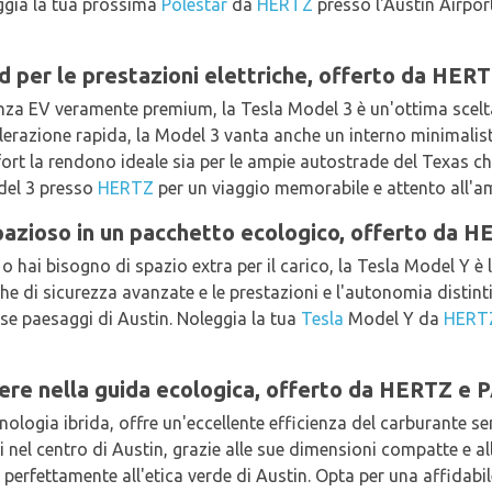
ggia la tua prossima
Polestar
da
HERTZ
presso l'Austin Airport
d per le prestazioni elettriche, offerto da HER
nza EV veramente premium, la Tesla Model 3 è un'ottima scelt
razione rapida, la Model 3 vanta anche un interno minimalista
rt la rendono ideale sia per le ampie autostrade del Texas che 
el 3 presso
HERTZ
per un viaggio memorabile e attento all'a
azioso in un pacchetto ecologico, offerto da 
o hai bisogno di spazio extra per il carico, la Tesla Model Y è
che di sicurezza avanzate e le prestazioni e l'autonomia distintiv
se paesaggi di Austin. Noleggia la tua
Tesla
Model Y da
HERT
iere nella guida ecologica, offerto da HERTZ e
cnologia ibrida, offre un'eccellente efficienza del carburante 
si nel centro di Austin, grazie alle sue dimensioni compatte e a
o perfettamente all'etica verde di Austin. Opta per una affidabi