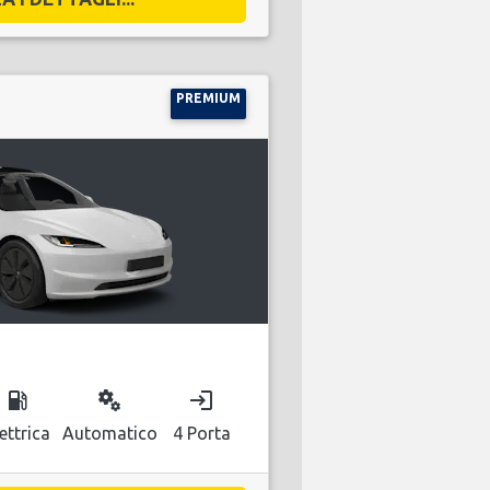
PREMIUM
local_gas_station
miscellaneous_services
login
ettrica
Automatico
4 Porta