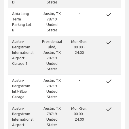
D
States
done
Abia Long
Austin, TX
-
Term
78719,
Parking Lot
United
B
States
done
Austin-
Presidential
Mon-Sun:
Bergstrom
Blvd,
00:00 -
International
Austin, TX
24:00
Airport -
78719,
Garage 1
United
States
done
Austin-
Austin, TX
-
Bergstrom
78719,
Int'l-Blue
United
Garage
States
done
Austin-
Austin, TX
Mon-Sun:
Bergstrom
78719,
00:00 -
International
United
24:00
Airport -
States