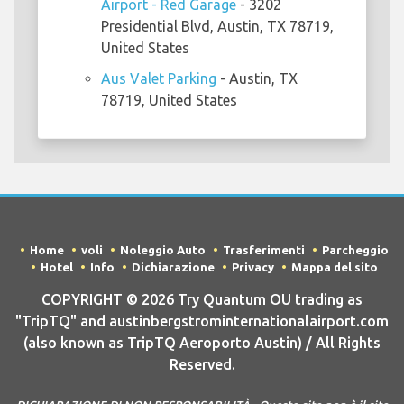
Airport - Red Garage
- 3202
Presidential Blvd, Austin, TX 78719,
United States
Aus Valet Parking
- Austin, TX
78719, United States
Home
voli
Noleggio Auto
Trasferimenti
Parcheggio
Hotel
Info
Dichiarazione
Privacy
Mappa del sito
COPYRIGHT © 2026 Try Quantum OU trading as
"TripTQ" and austinbergstrominternationalairport.com
(also known as TripTQ Aeroporto Austin) / All Rights
Reserved.