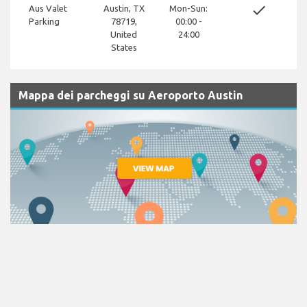
done
Aus Valet
Austin, TX
Mon-Sun:
Parking
78719,
00:00 -
United
24:00
States
Mappa dei parcheggi su Aeroporto Austin