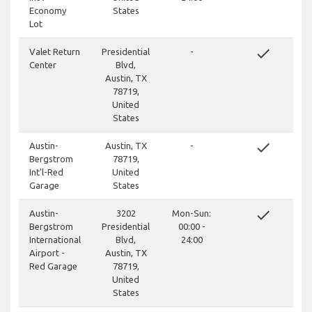
Economy
States
Lot
done
Valet Return
Presidential
-
Center
Blvd,
Austin, TX
78719,
United
States
done
Austin-
Austin, TX
-
Bergstrom
78719,
Int'l-Red
United
Garage
States
done
Austin-
3202
Mon-Sun:
Bergstrom
Presidential
00:00 -
International
Blvd,
24:00
Airport -
Austin, TX
Red Garage
78719,
United
States