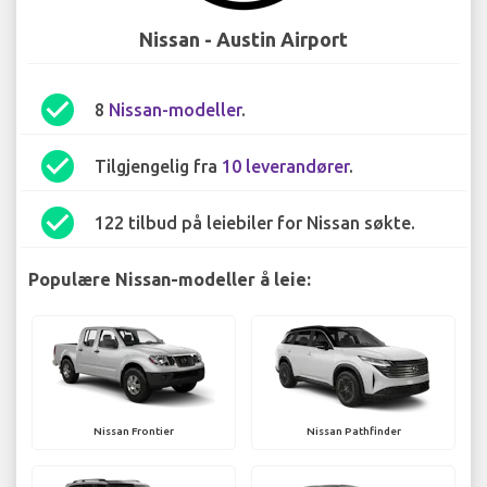
Nissan - Austin Airport
check_circle
8
Nissan-modeller
.
check_circle
Tilgjengelig fra
10 leverandører
.
check_circle
122 tilbud på leiebiler for Nissan søkte.
Populære Nissan-modeller å leie:
Nissan Frontier
Nissan Pathfinder