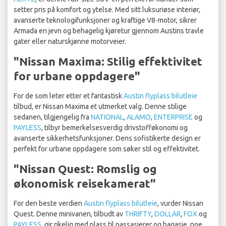
setter pris på komfort og ytelse. Med sitt luksuriøse interiør,
avanserte teknologifunksjoner og kraftige V8-motor, sikrer
Armada en jevn og behagelig kjøretur gjennom Austins travle
gater eller naturskjønne motorveier.
"Nissan Maxima: Stilig effektivitet
for urbane oppdagere"
For de som leter etter et fantastisk
Austin flyplass bilutleie
tilbud, er Nissan Maxima et utmerket valg. Denne stilige
sedanen, tilgjengelig fra
NATIONAL
,
ALAMO
,
ENTERPRISE
og
PAYLESS
, tilbyr bemerkelsesverdig drivstofføkonomi og
avanserte sikkerhetsfunksjoner. Dens sofistikerte design er
perfekt for urbane oppdagere som søker stil og effektivitet.
"Nissan Quest: Romslig og
økonomisk reisekamerat"
For den beste verdien
Austin flyplass bilutleie
, vurder Nissan
Quest. Denne minivanen, tilbudt av
THRIFTY
,
DOLLAR
,
FOX
og
PAYLESS
, gir rikelig med plass til passasjerer og bagasje, noe