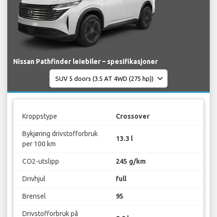
Nissan Pathfinder leiebiler – spesifikasjoner
Kroppstype
Crossover
Bykjøring drivstofforbruk
13.3 l
per 100 km
CO2-utslipp
245 g/km
Drivhjul
full
Brensel
95
Drivstofforbruk på