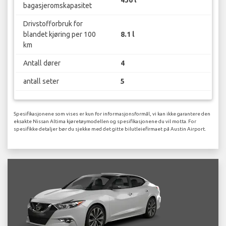
436 l
bagasjeromskapasitet
Drivstofforbruk for
blandet kjøring per 100
8.1 l
km
Antall dører
4
antall seter
5
Spesifikasjonene som vises er kun for informasjonsformål, vi kan ikke garantere den
eksakte Nissan Altima kjøretøymodellen og spesifikasjonene du vil motta. For
spesifikke detaljer bør du sjekke med det gitte bilutleiefirmaet på Austin Airport.