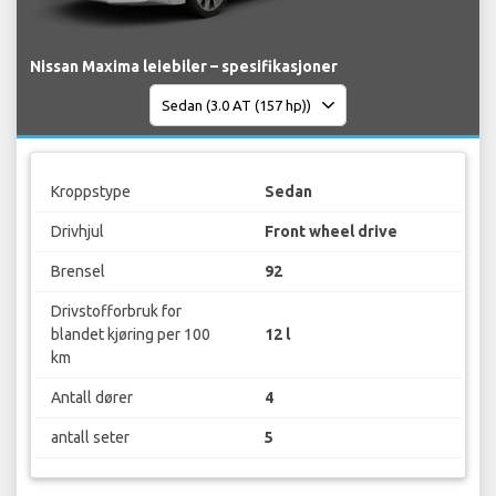
Nissan Maxima leiebiler – spesifikasjoner
Kroppstype
Sedan
Drivhjul
Front wheel drive
Brensel
92
Drivstofforbruk for
blandet kjøring per 100
12 l
km
Antall dører
4
antall seter
5