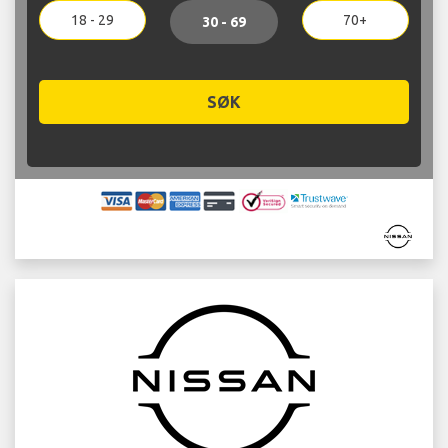
18 - 29
70+
30 - 69
SØK