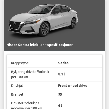
Nissan Sentra leiebiler – spesifikasjoner
Kroppstype
Sedan
Bykjøring drivstofforbruk
8.1 l
per 100 km
Drivhjul
Front wheel drive
Brensel
95
Drivstofforbruk på
6 l
motorvei per 100 km