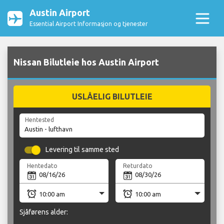
Austin Airport
Essential Airport Informasjon og tjenester
Nissan Bilutleie hos Austin Airport
USLÅELIG BILUTLEIE
Hentested
Levering til samme sted
Hentedato
Returdato
Sjåførens alder: