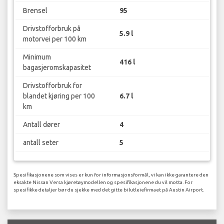
Brensel
95
Drivstofforbruk på
5.9 l
motorvei per 100 km
Minimum
416 l
bagasjeromskapasitet
Drivstofforbruk for
blandet kjøring per 100
6.7 l
km
Antall dører
4
antall seter
5
Spesifikasjonene som vises er kun for informasjonsformål, vi kan ikke garantere den
eksakte Nissan Versa kjøretøymodellen og spesifikasjonene du vil motta. For
spesifikke detaljer bør du sjekke med det gitte bilutleiefirmaet på Austin Airport.