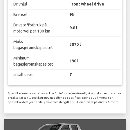
Drivhjul
Front wheel drive
Brensel
95
Drivstofforbruk på
9.8 l
motorvei per 100 km
Maks
3070 l
bagasjeromskapasitet
Minimum
190 l
bagasjeromskapasitet
antall seter
7
Spesifikasjonene som vises er kun for informasjonsformål, vi kan ikke garantere den
eksakte Nissan Quest kjøretøymodellen og spesifikasjonene du vil motta. For
spesifikke detaljer bør du sjekke med det gitte bilutleiefirmaet på Austin Airport.