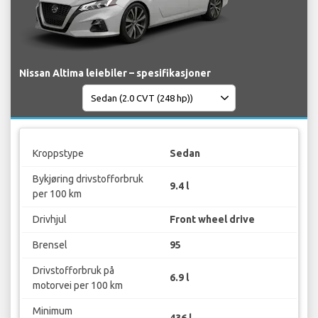
Nissan Altima leiebiler – spesifikasjoner
Kroppstype
Sedan
Bykjøring drivstofforbruk
9.4 l
per 100 km
Drivhjul
Front wheel drive
Brensel
95
Drivstofforbruk på
6.9 l
motorvei per 100 km
Minimum