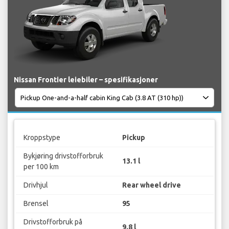
Nissan Frontier leiebiler – spesifikasjoner
Kroppstype
Pickup
Bykjøring drivstofforbruk
13.1 l
per 100 km
Drivhjul
Rear wheel drive
Brensel
95
Drivstofforbruk på
9.8 l