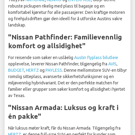
robuste pickupen rikelig med plass til bagasje og en
komfortabel kjøretur for alle passasjerer. Den kraftige motoren
og firehjulsdriften gjør den ideell for å utforske Austins vakre
landskap.
"Nissan Pathfinder: Familievennlig
komfort og allsidighet"
For reisende som søker en uslåelig
Austin flyplass bilutleie
opplevelse, leverer Nissan Pathfinder, tilgjengelig fra
AVIS
,
BUDGET
,
HERTZ
og
PAYLESS
. Denne mellomstore SUV-en tilbyr
romslig sitteplass, avanserte sikkerhetsfunksjoner og en
miljøvennlig hybridvariant. Det er den perfekte matchen for
familier eller grupper som søker komfort og allsidighet i hjertet
av Texas.
"Nissan Armada: Luksus og kraft i
én pakke"
Når luksus møter kraft, får du Nissan Armada. Tilgjengelig fra
HERTZ
, er denne full-size SUV-en perfekt for kunder som