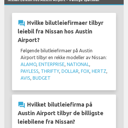
question_answer
Hvilke bilutleiefirmaer tilbyr
leiebil fra Nissan hos Austin
Airport?
Følgende bilutleiefirmaer på Austin
Airport tilbyr en rekke modeller av Nissan:
ALAMO
,
ENTERPRISE
,
NATIONAL
,
PAYLESS
,
THRIFTY
,
DOLLAR
,
FOX
,
HERTZ
,
AVIS
,
BUDGET
question_answer
Hvilket bilutleiefirma på
Austin Airport tilbyr de billigste
leiebilene fra Nissan?