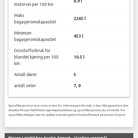
8.9 l
motorvei per 100 km
Maks
2265 l
bagasjeromskapasitet
Minimum
453 l
bagasjeromskapasitet
Drivstofforbruk for
blandet kjøring per 100
10.5 l
km
Antall dører
5
antall seter
7, 8
Spesifikasjonene som vises er kun for informasjonsformål, vi kan ikke garantere den
eksakte Nissan Pathfinder kjøretøymodellen og spesifikasjonene du vil motta. For
spesifikke detaljer bør du sjekke med det gitte bilutleiefirmaet på Austin Airport.
Nissan Leiebil hos Austin Airport – Vanlige spørsmål