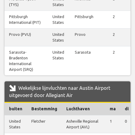
(TYS)
States
Pittsburgh
United
Pittsburgh
2
International (PIT)
States
Provo (PVU)
United
Provo
2
States
Sarasota-
United
Sarasota
2
Bradenton
States
International
Airport (SRQ)
Wekelijkse lijnvluchten naar Austin Airport
uitgevoerd door Allegiant Air
buiten
Bestemming
Luchthaven
ma
di
United
Fletcher
Asheville Regional
1
0
States
Airport (AVL)