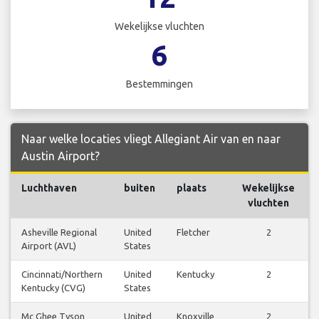
Wekelijkse vluchten
6
Bestemmingen
Naar welke locaties vliegt Allegiant Air van en naar
Austin Airport?
Luchthaven
buiten
plaats
Wekelijkse
vluchten
Asheville Regional
United
Fletcher
2
Airport (AVL)
States
Cincinnati/Northern
United
Kentucky
2
Kentucky (CVG)
States
Mc Ghee Tyson
United
Knoxville
2