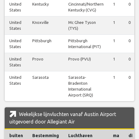
United
Kentucky
Cincinnati/Northern
1
0
States
Kentucky (CVG)
United
Knoxville
Mc Ghee Tyson
1
0
States
(TYS)
United
Pittsburgh
Pittsburgh
1
0
States
International (PIT)
United
Provo
Provo (PVU)
1
0
States
United
Sarasota
Sarasota-
1
0
States
Bradenton
International
Airport (SRQ)
Wekelijkse lijnvluchten vanaf Austin Airport
uitgevoerd door Allegiant Air
buiten
Bestemming
Luchthaven
ma
di