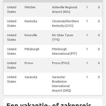
United
Fletcher
Asheville Regional
1
0
States
Airport (AVL)
United
Kentucky
Cincinnati/Northern
1
0
States
Kentucky (CVG)
United
Knoxville
Mc Ghee Tyson
1
0
States
(TYS)
United
Pittsburgh
Pittsburgh
1
0
States
International (PIT)
United
Provo
Provo (PVU)
1
0
States
United
Sarasota
Sarasota-
1
0
States
Bradenton
International
Airport (SRQ)
Een vakantie- of zakenreis