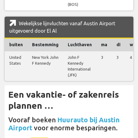
(BOS)
Wekelijkse lijnvluchten vanaf Austin Airport
uitgevoerd door El Al
buiten
Bestemming
Luchthaven
ma
di
wo
United
New York John
John F
3
3
4
States
F Kennedy
Kennedy
International
(JFK)
Een vakantie- of zakenreis
plannen …
Vooraf boeken
Huurauto bij Austin
Airport
voor enorme besparingen.