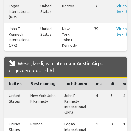
Logan
United
Boston
4
Vluchte
International
States
bekijke
(BOS)
John F
United
New
39
Vluchte
Kennedy
States
York
bekijke
International
John F
(JFK)
Kennedy
Wekelijkse lijnvluchten naar Austin Airport
uitgevoerd door El Al
buiten
Bestemming
Luchthaven
ma
di
wo
United
New York John
John F
4
3
4
States
F Kennedy
Kennedy
International
(JFK)
United
Boston
Logan
1
0
1
States
International