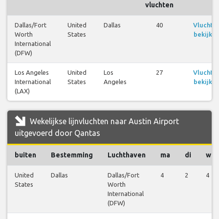
vluchten
Dallas/Fort
United
Dallas
40
Vluchte
Worth
States
bekijke
International
(DFW)
Los Angeles
United
Los
27
Vluchte
International
States
Angeles
bekijke
(LAX)
Wekelijkse lijnvluchten naar Austin Airport
uitgevoerd door Qantas
buiten
Bestemming
Luchthaven
ma
di
wo
United
Dallas
Dallas/Fort
4
2
4
States
Worth
International
(DFW)