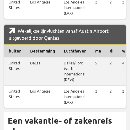
United
Los Angeles
Los Angeles
2
2
2
States
International
(LAX)
Wekelijkse lijnvluchten vanaf Austin Airport
uitgevoerd door Qantas
buiten
Bestemming
Luchthaven
ma
di
wo
United
Dallas
Dallas/Fort
5
2
4
States
Worth
International
(DFW)
United
Los Angeles
Los Angeles
2
2
2
States
International
(LAX)
Een vakantie- of zakenreis