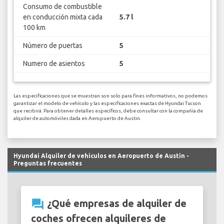
Consumo de combustible
en conducción mixta cada
5.7 l
100 km
Número de puertas
5
Numero de asientos
5
Las especificaciones que se muestran son solo para fines informativos, no podemos
garantizar el modelo de vehículo y las especificaciones exactas de Hyundai Tucson
que recibirá. Para obtener detalles específicos, debe consultar con la compañía de
alquiler de automóviles dada en Aeropuerto de Austin.
Hyundai Alquiler de vehículos en Aeropuerto de Austin -
Preguntas frecuentes
question_answer
¿Qué empresas de alquiler de
coches ofrecen alquileres de