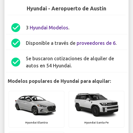
Hyundai - Aeropuerto de Austin
check_circle
3
Hyundai Modelos
.
check_circle
Disponible a través de
proveedores de 6
.
Se buscaron cotizaciones de alquiler de
check_circle
autos en 54 Hyundai.
Modelos populares de Hyundai para alquilar:
Hyundai Elantra
Hyundai Santa Fe