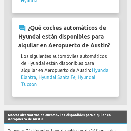
Hyundai
.
question_answer
¿Qué coches automáticos de
Hyundai están disponibles para
alquilar en Aeropuerto de Austin?
Los siguientes automóviles automáticos
de Hyundai están disponibles para
alquilar en Aeropuerto de Austin:
Hyundai
Elantra
,
Hyundai Santa Fe
,
Hyundai
Tucson
Marcas alternativas de automóviles disponibles para alquilar en
Aeropuerto de Austin
Tenemos 74 diferentes tipos de vehículos de 24 fabricantes