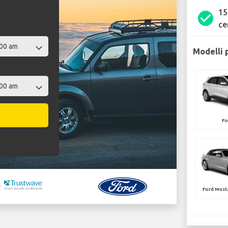
15
check_circle
ce
Modelli 
Fo
Ford Must