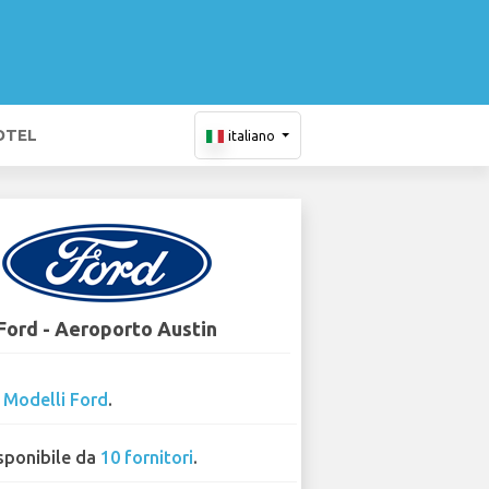
OTEL
italiano
Ford - Aeroporto Austin
2
Modelli Ford
.
sponibile da
10 fornitori
.