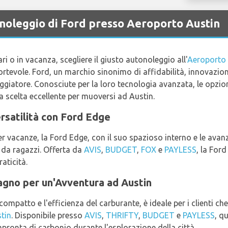
 noleggio di Ford presso Aeroporto Austin
ri o in vacanza, scegliere il giusto autonoleggio all'
Aeroporto 
ortevole. Ford, un marchio sinonimo di affidabilità, innovazion
iaggiatore. Conosciute per la loro tecnologia avanzata, le opzio
a scelta eccellente per muoversi ad Austin.
rsatilità con Ford Edge
per vacanze, la Ford Edge, con il suo spazioso interno e le avanz
 da ragazzi. Offerta da
AVIS
,
BUDGET
,
FOX
e
PAYLESS
, la For
aticità.
agno per un'Avventura ad Austin
ompatto e l'efficienza del carburante, è ideale per i clienti ch
tin
. Disponibile presso
AVIS
,
THRIFTY
,
BUDGET
e
PAYLESS
, q
pronta di carbonio durante l'esplorazione della città.