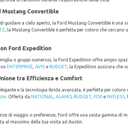
rd Mustang Convertible
 guidare a cielo aperto, la Ford Mustang Convertible è una sce
TZ
, la Mustang Convertible è perfetta per coloro che cercano 
 con Ford Expedition
amiglia o gruppi numerosi, la Ford Expedition offre ampio spa
esso
ENTERPRISE
,
AVIS
e
BUDGET
, la Expedition assicura che 
Unione tra Efficienza e Comfort
legante e la tecnologia ibrida avanzata, è perfetta per coloro 
tin
. Offerta da
NATIONAL
,
ALAMO
,
BUDGET
,
FOX
e
PAYLESS
,
ze di viaggio o preferenze, Ford offre una vasta gamma di mode
tta al massimo della tua visita ad Austin.