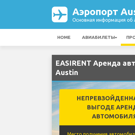
Аэропорт Au
Основная информация об а
HOME
АВИАБИЛЕТЫ
ПР
EASIRENT Аренда ав
Austin
НЕПРЕВЗОЙДЕНН
ВЫГОДЕ АРЕН
АВТОМОБИЛ
Место получения автомобил