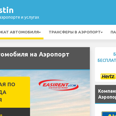
stin
эропорте и услугах
ОКАТ АВТОМОБИЛЯ
ТРАНСФЕРЫ В АЭРОПОРТ
ПА
томобиля на Аэропорт
БЕСПЛА
АЯ ПО
Компан
ДА
Аэропор
Я
я