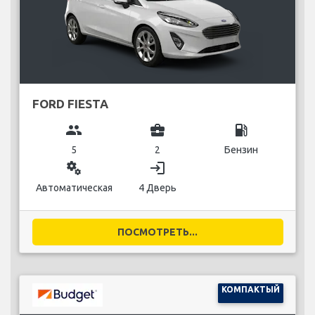
FORD FIESTA
group
business_center
local_gas_station
5
2
Бензин
miscellaneous_services
login
Автоматическая
4 Дверь
ПОСМОТРЕТЬ...
КОМПАКТЫЙ