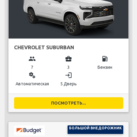
CHEVROLET SUBURBAN
group
business_center
local_gas_station
7
3
Бензин
miscellaneous_services
login
Автоматическая
5 Дверь
ПОСМОТРЕТЬ...
БОЛЬШОЙ ВНЕДОРОЖНИК