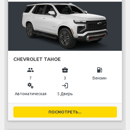
CHEVROLET TAHOE
group
business_center
local_gas_station
7
3
Бензин
miscellaneous_services
login
Автоматическая
5 Дверь
ПОСМОТРЕТЬ...