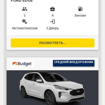
FORD EDGE
group
business_center
local_gas_station
5
4
Бензин
miscellaneous_services
login
Автоматическая
5 Дверь
ПОСМОТРЕТЬ...
СРЕДНИЙ ВНЕДОРОЖНИК