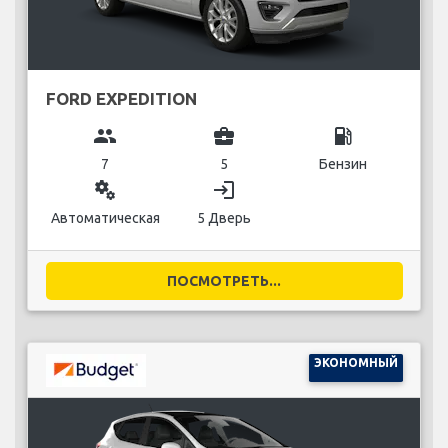
FORD EXPEDITION
group
business_center
local_gas_station
7
5
Бензин
miscellaneous_services
login
Автоматическая
5 Дверь
ПОСМОТРЕТЬ...
ЭКОНОМНЫЙ