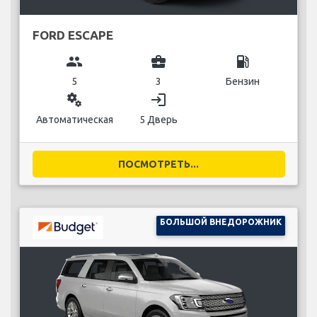
FORD ESCAPE
group
business_center
local_gas_station
5
3
Бензин
miscellaneous_services
login
Автоматическая
5 Дверь
ПОСМОТРЕТЬ...
БОЛЬШОЙ ВНЕДОРОЖНИК