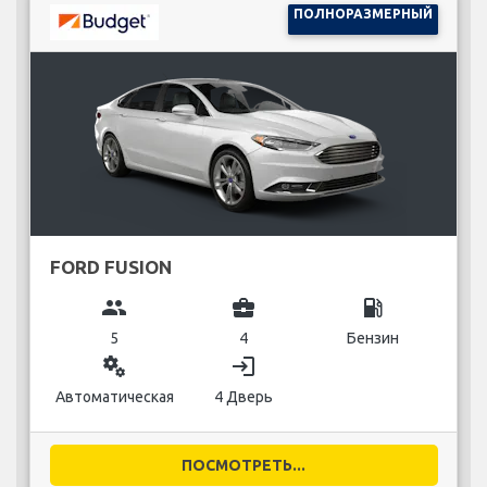
ПОЛНОРАЗМЕРНЫЙ
FORD FUSION
group
business_center
local_gas_station
5
4
Бензин
miscellaneous_services
login
Автоматическая
4 Дверь
ПОСМОТРЕТЬ...