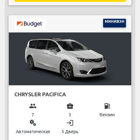
МИНИВЭН
CHRYSLER PACIFICA
group
business_center
local_gas_station
7
3
Бензин
miscellaneous_services
login
Автоматическая
5 Дверь