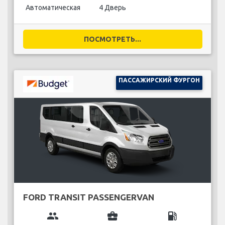
Автоматическая
4 Дверь
ПОСМОТРЕТЬ...
ПАССАЖИРСКИЙ ФУРГОН
FORD TRANSIT PASSENGERVAN
group
business_center
local_gas_station