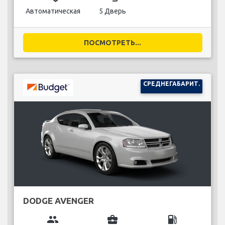
Автоматическая
5 Дверь
ПОСМОТРЕТЬ...
СРЕДНЕГАБАРИТ.
DODGE AVENGER
group
business_center
local_gas_station