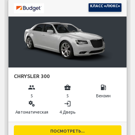
КЛАСС «ЛЮКС»
CHRYSLER 300
group
business_center
local_gas_station
5
5
Бензин
miscellaneous_services
login
Автоматическая
4 Дверь
ПОСМОТРЕТЬ...