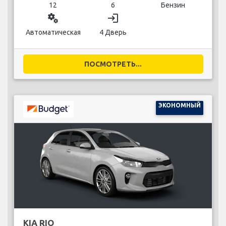
12
6
Бензин
miscellaneous_services
login
Автоматическая
4 Дверь
ПОСМОТРЕТЬ...
ЭКОНОМНЫЙ
KIA RIO