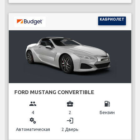
КАБРИОЛЕТ
FORD MUSTANG CONVERTIBLE
group
business_center
local_gas_station
4
2
Бензин
miscellaneous_services
login
Автоматическая
2 Дверь