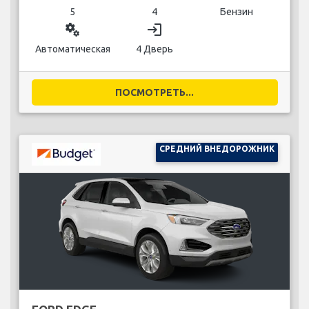
5
4
Бензин
miscellaneous_services
login
Автоматическая
4 Дверь
ПОСМОТРЕТЬ...
СРЕДНИЙ ВНЕДОРОЖНИК