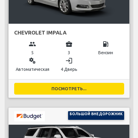
CHEVROLET IMPALA
group
business_center
local_gas_station
5
3
Бензин
miscellaneous_services
login
Автоматическая
4 Дверь
ПОСМОТРЕТЬ...
БОЛЬШОЙ ВНЕДОРОЖНИК