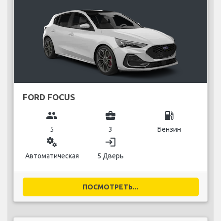
FORD FOCUS
group
business_center
local_gas_station
5
3
Бензин
miscellaneous_services
login
Автоматическая
5 Дверь
ПОСМОТРЕТЬ...