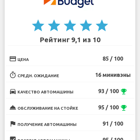
star
star
star
star
star
Рейтинг 9,1 из 10
credit_card
85 / 100
ЦЕНА
timer
16 минивэны
СРЕДН. ОЖИДАНИЕ
directions_car
93 / 100
emoji_events
КАЧЕСТВО АВТОМАШИНЫ
room_service
95 / 100
emoji_events
ОБСЛУЖИВАНИЕ НА СТОЙКЕ
flag
91 / 100
ПОЛУЧЕНИЕ АВТОМАШИНЫ
beenhere
95 / 100