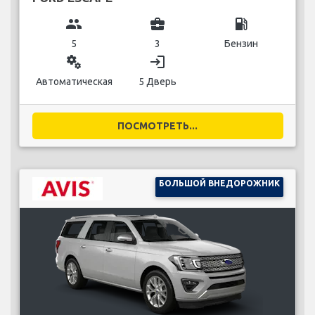
group
business_center
local_gas_station
5
3
Бензин
miscellaneous_services
login
Автоматическая
5 Дверь
ПОСМОТРЕТЬ...
БОЛЬШОЙ ВНЕДОРОЖНИК