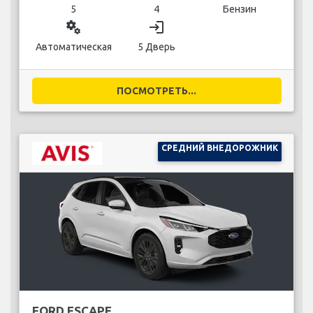
5
4
Бензин
miscellaneous_services
login
Автоматическая
5 Дверь
ПОСМОТРЕТЬ...
СРЕДНИЙ ВНЕДОРОЖНИК
FORD ESCAPE