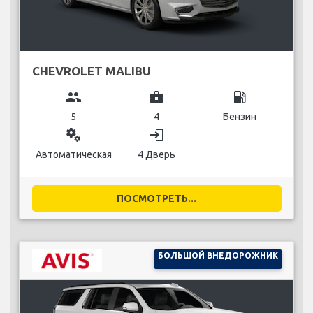
CHEVROLET MALIBU
group
business_center
local_gas_station
5
4
Бензин
miscellaneous_services
login
Автоматическая
4 Дверь
ПОСМОТРЕТЬ...
БОЛЬШОЙ ВНЕДОРОЖНИК