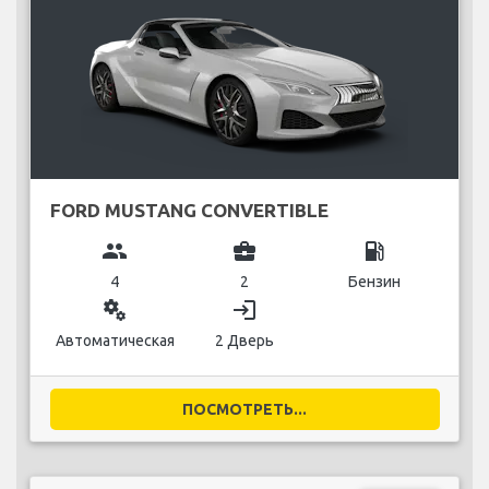
FORD MUSTANG CONVERTIBLE
group
business_center
local_gas_station
4
2
Бензин
miscellaneous_services
login
Автоматическая
2 Дверь
ПОСМОТРЕТЬ...