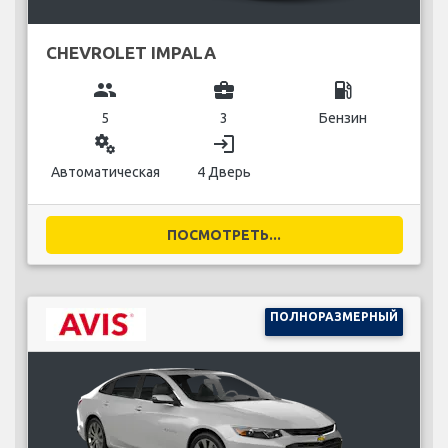
CHEVROLET IMPALA
group
business_center
local_gas_station
5
3
Бензин
miscellaneous_services
login
Автоматическая
4 Дверь
ПОСМОТРЕТЬ...
ПОЛНОРАЗМЕРНЫЙ