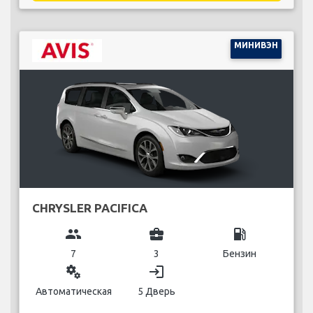
МИНИВЭН
CHRYSLER PACIFICA
group
business_center
local_gas_station
7
3
Бензин
miscellaneous_services
login
Автоматическая
5 Дверь