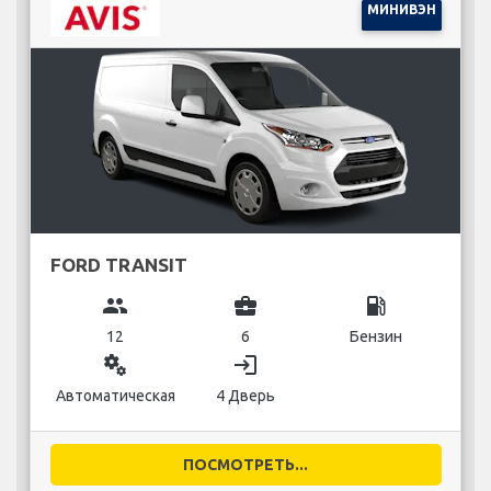
МИНИВЭН
FORD TRANSIT
group
business_center
local_gas_station
12
6
Бензин
miscellaneous_services
login
Автоматическая
4 Дверь
ПОСМОТРЕТЬ...