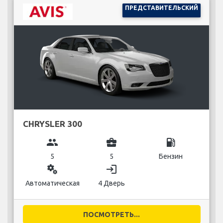
ПРЕДСТАВИТЕЛЬСКИЙ
CHRYSLER 300
group
business_center
local_gas_station
5
5
Бензин
miscellaneous_services
login
Автоматическая
4 Дверь
ПОСМОТРЕТЬ...