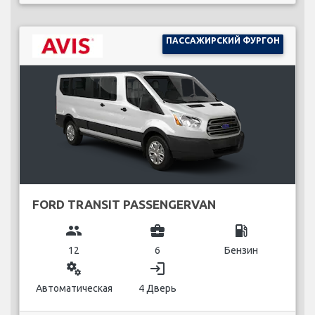
ПАССАЖИРСКИЙ ФУРГОН
FORD TRANSIT PASSENGERVAN
group
business_center
local_gas_station
12
6
Бензин
miscellaneous_services
login
Автоматическая
4 Дверь