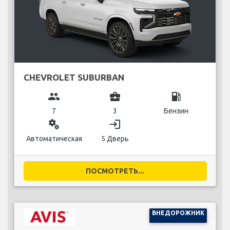
CHEVROLET SUBURBAN
group
business_center
local_gas_station
7
3
Бензин
miscellaneous_services
login
Автоматическая
5 Дверь
ПОСМОТРЕТЬ...
ВНЕДОРОЖНИК