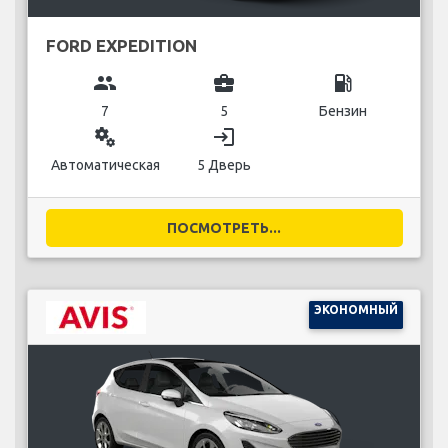
FORD EXPEDITION
group
business_center
local_gas_station
7
5
Бензин
miscellaneous_services
login
Автоматическая
5 Дверь
ПОСМОТРЕТЬ...
ЭКОНОМНЫЙ