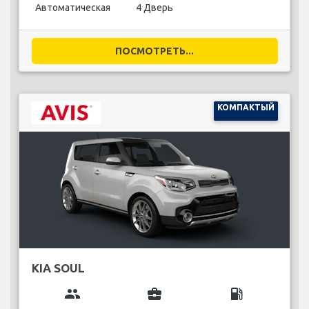
Автоматическая
4 Дверь
ПОСМОТРЕТЬ...
КОМПАКТЫЙ
KIA SOUL
group
business_center
local_gas_station