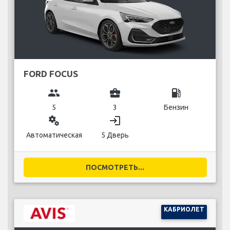
FORD FOCUS
group
business_center
local_gas_station
5
3
Бензин
miscellaneous_services
login
Автоматическая
5 Дверь
ПОСМОТРЕТЬ...
КАБРИОЛЕТ