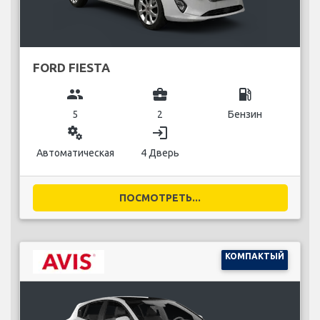
FORD FIESTA
group
business_center
local_gas_station
5
2
Бензин
miscellaneous_services
login
Автоматическая
4 Дверь
ПОСМОТРЕТЬ...
КОМПАКТЫЙ