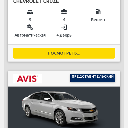
CHEVROLET CRUZE
group
business_center
local_gas_station
5
4
Бензин
miscellaneous_services
login
Автоматическая
4 Дверь
ПОСМОТРЕТЬ...
ПРЕДСТАВИТЕЛЬСКИЙ