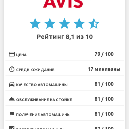
star
star
star
star
star_half
Рейтинг 8,1 из 10
credit_card
79 / 100
ЦЕНА
timer
17 минивэны
СРЕДН. ОЖИДАНИЕ
directions_car
81 / 100
КАЧЕСТВО АВТОМАШИНЫ
room_service
81 / 100
ОБСЛУЖИВАНИЕ НА СТОЙКЕ
flag
81 / 100
ПОЛУЧЕНИЕ АВТОМАШИНЫ
beenhere
87 / 100