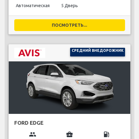
Автоматическая
5 Дверь
ПОСМОТРЕТЬ...
СРЕДНИЙ ВНЕДОРОЖНИК
FORD EDGE
group
business_center
local_gas_station