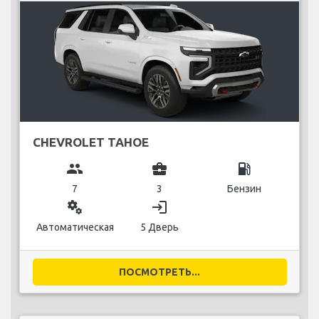
CHEVROLET TAHOE
group
business_center
local_gas_station
7
3
Бензин
miscellaneous_services
login
Автоматическая
5 Дверь
ПОСМОТРЕТЬ...