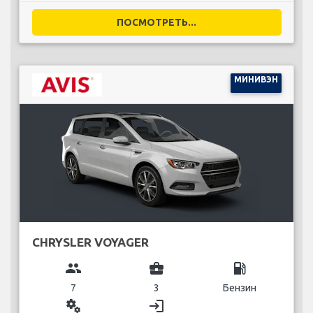
ПОСМОТРЕТЬ...
МИНИВЭН
CHRYSLER VOYAGER
group
business_center
local_gas_station
7
3
Бензин
miscellaneous_services
login