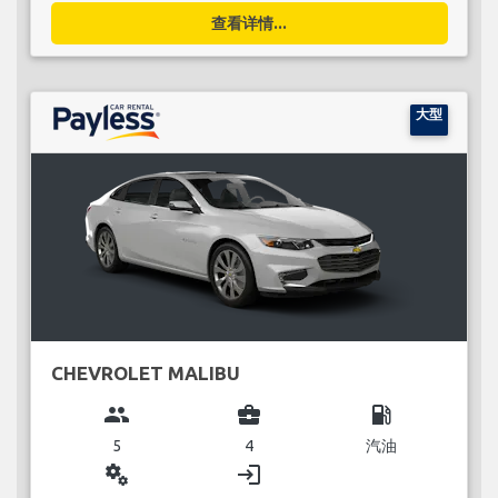
查看详情...
大型
CHEVROLET MALIBU
group
business_center
local_gas_station
5
4
汽油
miscellaneous_services
login