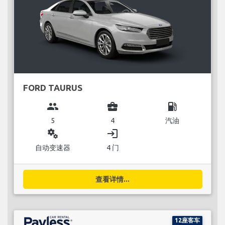
FORD TAURUS
group
business_center
local_gas_station
5
4
汽油
miscellaneous_services
login
自动变速器
4 门
查看详情...
12座客车