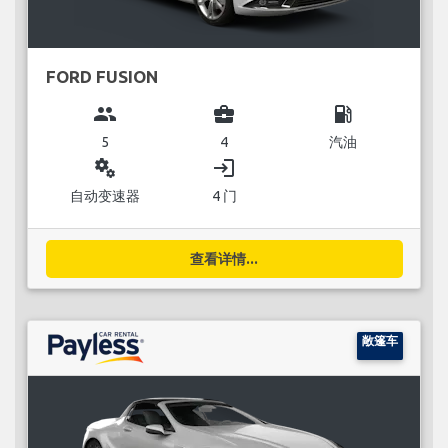
FORD FUSION
group
business_center
local_gas_station
5
4
汽油
miscellaneous_services
login
自动变速器
4 门
查看详情...
敞篷车