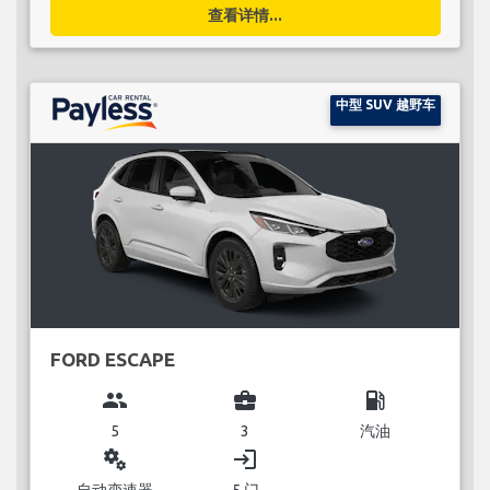
查看详情...
中型 SUV 越野车
FORD ESCAPE
group
business_center
local_gas_station
5
3
汽油
miscellaneous_services
login