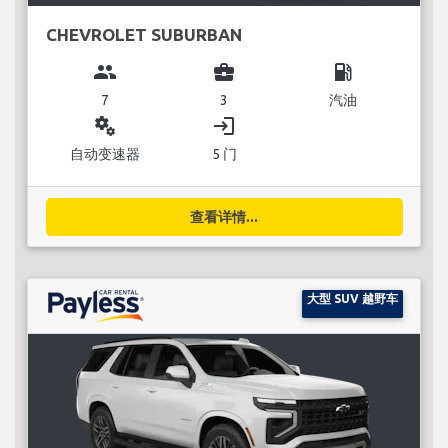
CHEVROLET SUBURBAN
group
business_center
local_gas_station
7
3
汽油
miscellaneous_services
login
自动变速器
5 门
查看详情...
大型 SUV 越野车