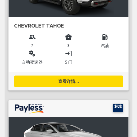
CHEVROLET TAHOE
group
business_center
local_gas_station
7
3
汽油
miscellaneous_services
login
自动变速器
5 门
查看详情...
标准