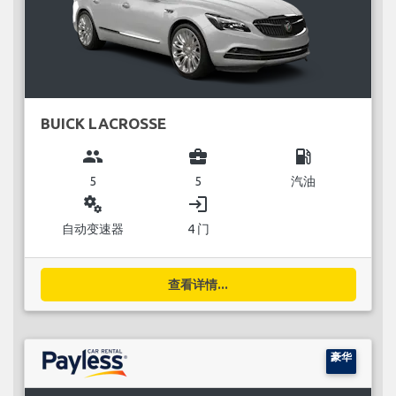
BUICK LACROSSE
group
business_center
local_gas_station
5
5
汽油
miscellaneous_services
login
自动变速器
4 门
查看详情...
豪华