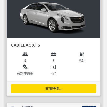
CADILLAC XTS
group
business_center
local_gas_station
5
5
汽油
miscellaneous_services
login
自动变速器
4 门
查看详情...