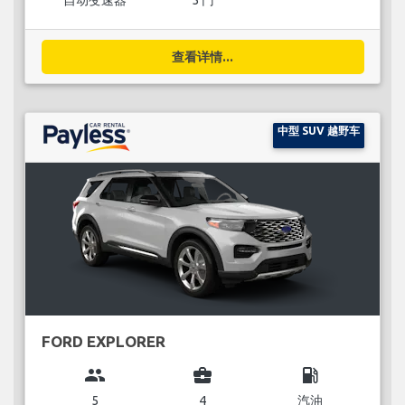
自动变速器
5 门
查看详情...
中型 SUV 越野车
FORD EXPLORER
group
business_center
local_gas_station
5
4
汽油