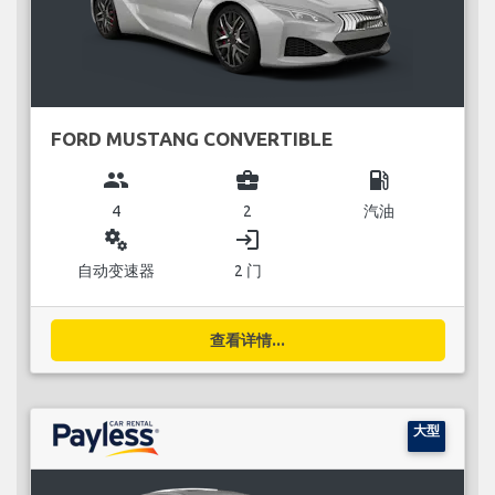
FORD MUSTANG CONVERTIBLE
group
business_center
local_gas_station
4
2
汽油
miscellaneous_services
login
自动变速器
2 门
查看详情...
大型