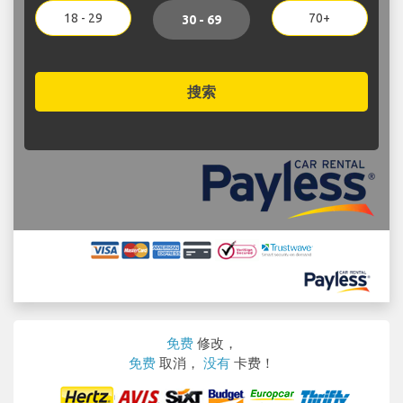
18 - 29
70+
30 - 69
搜索
免费
修改，
免费
取消，
没有
卡费！