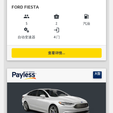
FORD FIESTA
group
business_center
local_gas_station
5
2
汽油
miscellaneous_services
login
自动变速器
4 门
查看详情...
大型