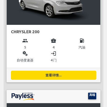
CHRYSLER 200
group
business_center
local_gas_station
5
4
汽油
miscellaneous_services
login
自动变速器
4 门
查看详情...
高端