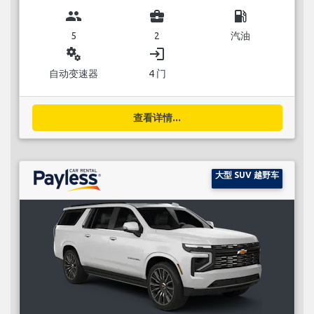
group
business_center
local_gas_station
5
2
汽油
miscellaneous_services
login
自动变速器
4 门
查看详情...
大型 SUV 越野车