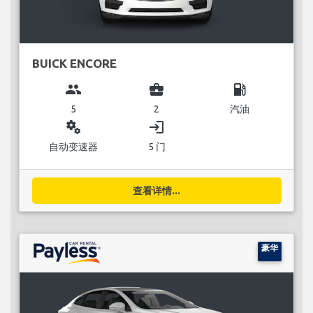
BUICK ENCORE
group
business_center
local_gas_station
5
2
汽油
miscellaneous_services
login
自动变速器
5 门
查看详情...
豪华