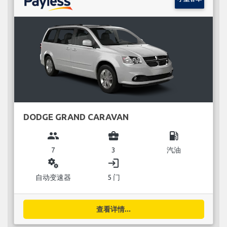
DODGE GRAND CARAVAN
group
business_center
local_gas_station
7
3
汽油
miscellaneous_services
login
自动变速器
5 门
查看详情...