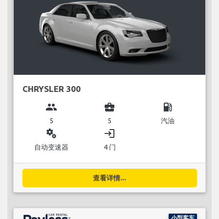
CHRYSLER 300
group
business_center
local_gas_station
5
5
汽油
miscellaneous_services
login
自动变速器
4 门
查看详情...
小型客车