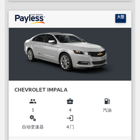
大型
CHEVROLET IMPALA
group
business_center
local_gas_station
5
4
汽油
miscellaneous_services
login
自动变速器
4 门