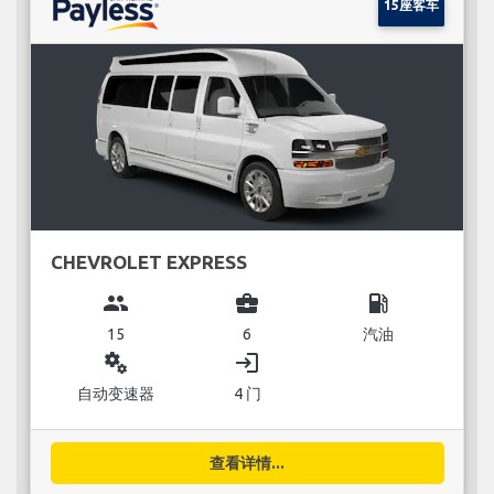
15座客车
CHEVROLET EXPRESS
group
business_center
local_gas_station
15
6
汽油
miscellaneous_services
login
自动变速器
4 门
查看详情...