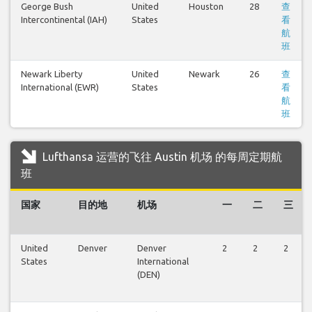
George Bush
United
Houston
28
查
Intercontinental (IAH)
States
看
航
班
Newark Liberty
United
Newark
26
查
International (EWR)
States
看
航
班
Lufthansa 运营的飞往 Austin 机场 的每周定期航
班
国家
目的地
机场
一
二
三
United
Denver
Denver
2
2
2
States
International
(DEN)