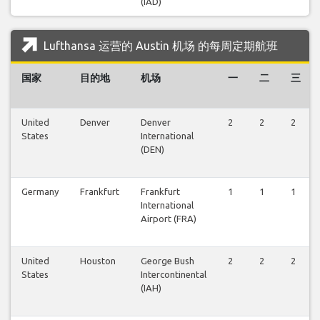
(IAD)
Lufthansa 运营的 Austin 机场 的每周定期航班
国家
目的地
机场
一
二
三
United
Denver
Denver
2
2
2
States
International
(DEN)
Germany
Frankfurt
Frankfurt
1
1
1
International
Airport (FRA)
United
Houston
George Bush
2
2
2
States
Intercontinental
(IAH)