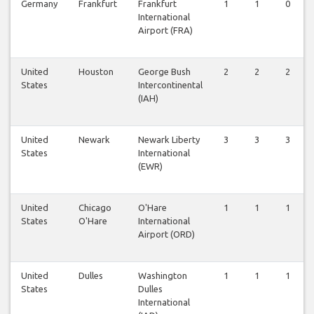
Germany
Frankfurt
Frankfurt
1
1
0
International
Airport (FRA)
United
Houston
George Bush
2
2
2
States
Intercontinental
(IAH)
United
Newark
Newark Liberty
3
3
3
States
International
(EWR)
United
Chicago
O'Hare
1
1
1
States
O'Hare
International
Airport (ORD)
United
Dulles
Washington
1
1
1
States
Dulles
International