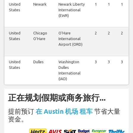
United
Newark
Newark Liberty
1
1
1
States
International
(EWR)
United
Chicago
O'Hare
2
2
2
States
O'Hare
International
Airport (ORD)
United
Dulles
Washington
3
3
3
States
Dulles
International
(IAD)
正在规划假期或商务旅行...
提前预订
在 Austin 机场 租车
节省大量
资金。