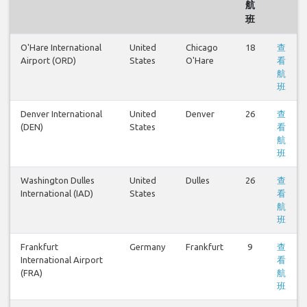
航
班
O'Hare International
United
Chicago
18
查
Airport (ORD)
States
O'Hare
看
航
班
Denver International
United
Denver
26
查
(DEN)
States
看
航
班
Washington Dulles
United
Dulles
26
查
International (IAD)
States
看
航
班
Frankfurt
Germany
Frankfurt
9
查
International Airport
看
(FRA)
航
班