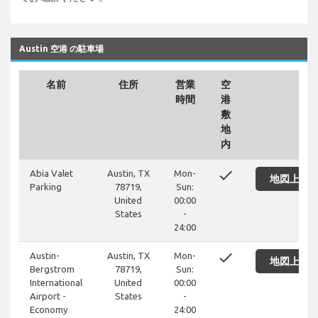
Austin 空港 の駐車場
名前
住所
営業
空
時間
港
敷
地
内
done
Abia Valet
Austin, TX
Mon-
地図上に
Parking
78719,
Sun:
United
00:00
States
-
24:00
done
Austin-
Austin, TX
Mon-
地図上に
Bergstrom
78719,
Sun:
International
United
00:00
Airport -
States
-
Economy
24:00