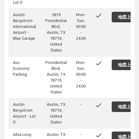
Lot D
done
Austin-
3819
Mon-
地図上に
Bergstrom
Presidential
Sun:
International
Blvd,
00:00
Airport -
Austin, TX
-
Blue Garage
78719,
24:00
United
States
done
Aus
Presidential
Mon-
地図上に
Economy
Blvd,
Sun:
Parking
Austin, TX
00:00
78719,
-
United
24:00
States
done
Austin
Austin, TX
-
地図上に
Bergstrom
78719,
Airport - Lot
United
D
States
done
Abia Long
Austin, TX
-
地図上に