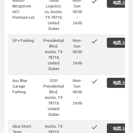
done
Austin-
10000
Mon-
地図上に
Bergstrom
Logistics
Sun:
Int'l-
Ln, Austin,
00:00
Premium Lot
TX 78719,
-
United
24:00
States
done
SP+ Parking
Presidential
Mon-
地図上に
Blvd,
Sun:
Austin, TX
00:00
78719,
-
United
24:00
States
done
Aus Blue
3201
Mon-
地図上に
Garage
Presidential
Sun:
Parking
Blvd,
00:00
Austin, TX
-
78719,
24:00
United
States
done
Abia Short
Austin, TX
-
地図上に
Term
78719,