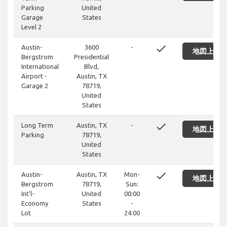
Parking
United
Garage
States
Level 2
done
Austin-
3600
-
地図上に
Bergstrom
Presidential
International
Blvd,
Airport -
Austin, TX
Garage 2
78719,
United
States
done
Long Term
Austin, TX
-
地図上に
Parking
78719,
United
States
done
Austin-
Austin, TX
Mon-
地図上に
Bergstrom
78719,
Sun:
Int'l-
United
00:00
Economy
States
-
Lot
24:00