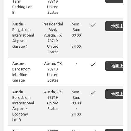
Term
78719,
Parking Lot
United
B
States
done
Austin-
Presidential
Mon-
地図上に
Bergstrom
Blvd,
Sun:
International
Austin, TX
00:00
Airport -
78719,
-
Garage 1
United
24:00
States
done
Austin-
Austin, TX
-
地図上に
Bergstrom
78719,
Int'l-Blue
United
Garage
States
done
Austin-
Austin, TX
Mon-
地図上に
Bergstrom
78719,
Sun:
International
United
00:00
Airport -
States
-
Economy
24:00
Lot B