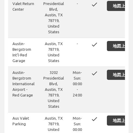
done
Valet Return
Presidential
-
地図上に
Center
Blvd,
Austin, TX
78719,
United
States
done
Austin-
Austin, TX
-
地図上に
Bergstrom
78719,
Int'l-Red
United
Garage
States
done
Austin-
3202
Mon-
地図上に
Bergstrom
Presidential
Sun:
International
Blvd,
00:00
Airport -
Austin, TX
-
Red Garage
78719,
24:00
United
States
done
Aus Valet
Austin, TX
Mon-
地図上に
Parking
78719,
Sun:
United
00:00