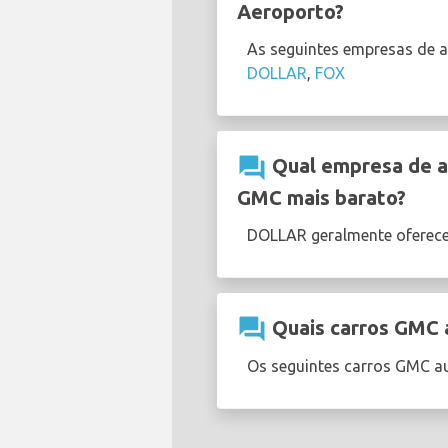
Aeroporto?
As seguintes empresas de 
DOLLAR
,
FOX
question_answer
Qual empresa de al
GMC mais barato?
DOLLAR geralmente oferec
question_answer
Quais carros GMC a
Os seguintes carros GMC au