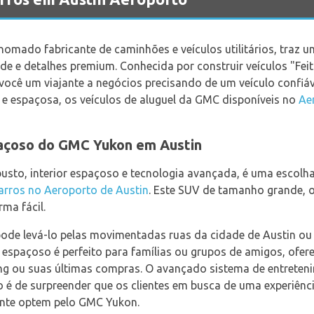
mado fabricante de caminhões e veículos utilitários, traz 
ade e detalhes premium. Conhecida por construir veículos "Fei
 você um viajante a negócios precisando de um veículo confiáv
e espaçosa, os veículos de aluguel da GMC disponíveis no
Ae
paçoso do GMC Yukon em Austin
sto, interior espaçoso e tecnologia avançada, é uma escolha
arros no Aeroporto de Austin
. Este SUV de tamanho grande, 
ma fácil.
de levá-lo pelas movimentadas ruas da cidade de Austin ou
or espaçoso é perfeito para famílias ou grupos de amigos, of
g ou suas últimas compras. O avançado sistema de entreten
 é de surpreender que os clientes em busca de uma experiênci
nte optem pelo GMC Yukon.