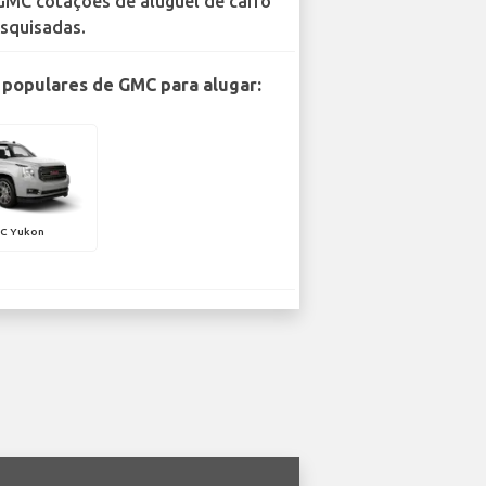
GMC cotações de aluguel de carro
squisadas.
populares de GMC para alugar:
C Yukon