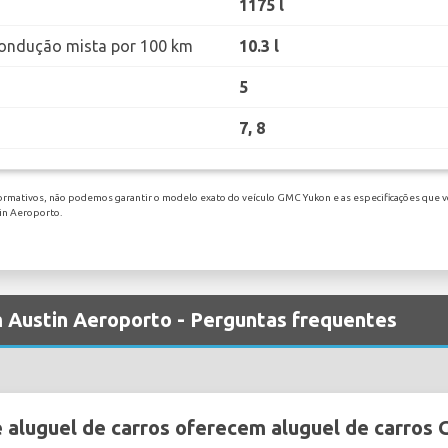
1175 l
ondução mista por 100 km
10.3 l
5
7, 8
formativos, não podemos garantir o modelo exato do veículo GMC Yukon e as especificações que vo
tin Aeroporto.
 Austin Aeroporto - Perguntas frequentes
aluguel de carros oferecem aluguel de carros