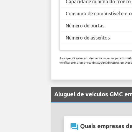
Capacidade mínima do tronco
Consumo de combustível em c
Número de portas
Número de assentos
As especificações mostradas são apenas para fins in
verificar com a empresa de aluguel de carros em Aus
Aluguel de veículos GMC em
question_answer
Quais empresas de 