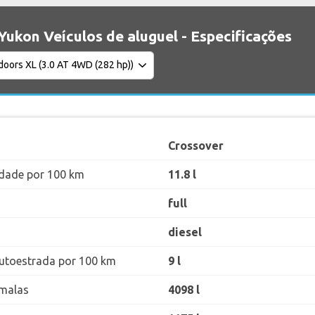
ukon Veículos de aluguel - Especificações
Crossover
dade por 100 km
11.8 l
full
diesel
utoestrada por 100 km
9 l
malas
4098 l