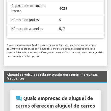
Capacidade mínima do
402 l
tronco
Número de portas
5
Número de assentos
5, 7
As especificações mostradas são apenas para fins informativos, não podemos
garantir o modelo exato do veículo Tesla Model Y e as especificações que você
receberá. Para detalhes específicos, você deve verificar com a empresa de aluguel de
carros em Austin Aeroporto.
Aluguel de veículos Tesla em Austin Aeroporto - Perguntas
frequentes
question_answer
Quais empresas de aluguel de
carros oferecem aluguel de carros