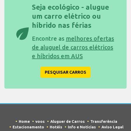
Seja ecológico - alugue
um carro elétrico ou
híbrido nas férias
eco
Encontre as
melhores ofertas
de aluguel de carros elétricos
e híbridos em AUS
PESQUISAR CARROS
Home
voos
Aluguer de Carros
Transferência
Estacionamento
Hotéis
Info e Notícias
Aviso Legal