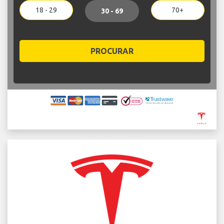
18 - 29
70+
30 - 69
PROCURAR