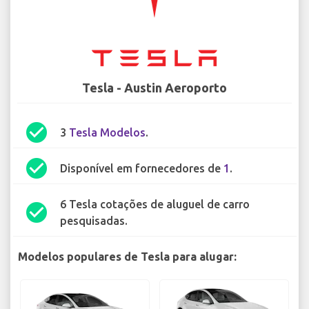
Tesla - Austin Aeroporto
check_circle
3
Tesla Modelos
.
check_circle
Disponível em fornecedores de
1
.
6 Tesla cotações de aluguel de carro
check_circle
pesquisadas.
Modelos populares de Tesla para alugar: