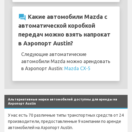
question_answer
Какие автомобили Mazda с
автоматической коробкой
передач можно взять напрокат
в Аэропорт Austin?
Следующие автоматические
автомобили Mazda можно арендовать
в Аэропорт Austin:
Mazda CX-5
Альтернативные марки автомобилей доступны для аренды на
Аэропорт Austin
У нас есть 70 различные типы транспортных средств от 24
производители, предоставленные 9 компании по аренде
автомобилей на Аэропорт Austin.