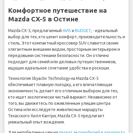
Комфортное путешествие на
Mazda CX-5 в Остине
Mazda CX-5, предлагаемый
AVIS
и
BUDGET
, - идеальный
выбор для тех, кто ценит комфорт, производительность и
стиль. Этот компактный кроссовер SUV славится своим
элегантным внешним видом, просторным интерьером и
передовыми системами безопасности. Он отлично
подходит для семей или деловых путешественников,
ищущих идеальное сочетание удобства и роскоши.
Технология Skyactiv Technology на Mazda CX-5
обеспечивает плавную поездку, а его впечатляющая
экономичность делает его отличным выбором для тех,
кто ищет экологически чистый вариант. Независимо от
того, вы движетесь по оживленным улицам центра
Остина или исследуете живописные маршруты
Техасского Хилл Кантри, Mazda CX-5 предлагает
уникальный опыт вождения.
Для непобедимых цен на
прокат автомобилей в аэропорту