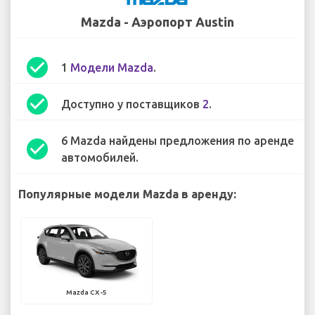
Mazda - Аэропорт Austin
check_circle
1
Модели Mazda
.
check_circle
Доступно у поставщиков
2
.
6 Mazda найдены предложения по аренде
check_circle
автомобилей.
Популярные модели Mazda в аренду:
Mazda CX-5