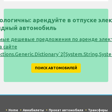
кологичны: арендуйте в отпуске эл
идный автомобиль
мые дешевые предложения по аренде элек
а сайте
ections.Generic.Dictionary`2[System.String,Sy
ПОИСК АВТОМОБИЛЕЙ
Home
Авиабилеты
Прокат автомобиля
Трансферы