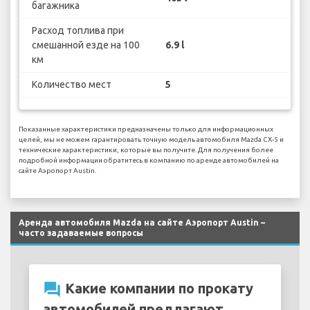
багажника
Расход топлива при
смешанной езде на 100
6.9 l
км
Количество мест
5
Показанные характеристики предназначены только для информационных
целей, мы не можем гарантировать точную модель автомобиля Mazda CX-5 и
технические характеристики, которые вы получите. Для получения более
подробной информации обратитесь в компанию по аренде автомобилей на
сайте Аэропорт Austin.
Аренда автомобиля Mazda на сайте Аэропорт Austin –
часто задаваемые вопросы
question_answer
Какие компании по прокату
автомобилей предлагают