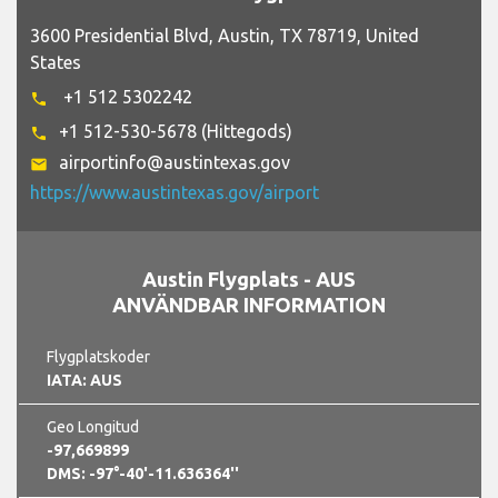
3600 Presidential Blvd, Austin, TX 78719, United
States
+1 512 5302242
phone
+1 512-530-5678 (Hittegods)
phone
airportinfo@austintexas.gov
email
https://www.austintexas.gov/airport
Austin Flygplats - AUS
ANVÄNDBAR INFORMATION
Flygplatskoder
IATA: AUS
Geo Longitud
-97,669899
DMS: -97°-40'-11.636364''