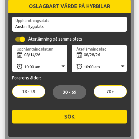
OSLAGBART VÄRDE PÅ HYRBILAR
Upphämtningsplats
Återlämning på samma plats
Upphämtningsdatum
Återlämningsdag
Förarens ålder:
18 - 29
70+
30 - 69
SÖK