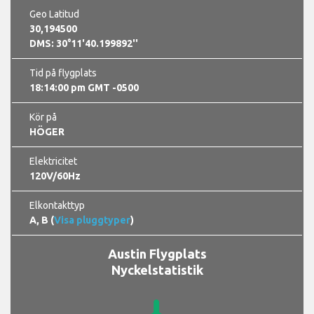
Geo Latitud
30,194500
DMS: 30°11'40.199892''
Tid på flygplats
18:14:02 pm GMT -0500
Kör på
HÖGER
Elektricitet
120V/60Hz
Elkontakttyp
A, B (
Visa pluggtyper
)
Austin Flygplats
Nyckelstatistik