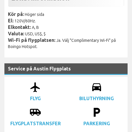
Kör på:
Höger sida
El:
120V/60Hz.
Elkontakt:
A, B
Valuta:
USD, US$, $
Wi-Fi på flygplatsen:
Ja. Välj "Complimentary Wi-Fi" på
Boingo Hotspot.
Service på Austin Flygplats
airplanemode_active
drive_eta
FLYG
BILUTHYRNING
airport_shuttle
local_parking
FLYGPLATSTRANSFER
PARKERING