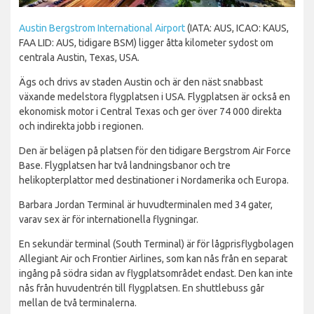
Austin Bergstrom International Airport
(IATA: AUS, ICAO: KAUS,
FAA LID: AUS, tidigare BSM) ligger åtta kilometer sydost om
centrala Austin, Texas, USA.
Ägs och drivs av staden Austin och är den näst snabbast
växande medelstora flygplatsen i USA. Flygplatsen är också en
ekonomisk motor i Central Texas och ger över 74 000 direkta
och indirekta jobb i regionen.
Den är belägen på platsen för den tidigare Bergstrom Air Force
Base. Flygplatsen har två landningsbanor och tre
helikopterplattor med destinationer i Nordamerika och Europa.
Barbara Jordan Terminal är huvudterminalen med 34 gater,
varav sex är för internationella flygningar.
En sekundär terminal (South Terminal) är för lågprisflygbolagen
Allegiant Air och Frontier Airlines, som kan nås från en separat
ingång på södra sidan av flygplatsområdet endast. Den kan inte
nås från huvudentrén till flygplatsen. En shuttlebuss går
mellan de två terminalerna.