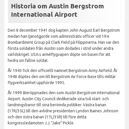
Historia om Austin Bergstrom
International Airport
Den 8 december 1941 dog kapten John August Earl Bergstrom
medan han tjänstgjorde som administrativ officer vid 19:e
Bombardment Group på Clark Field på Filippinerna. Han var den
första soldaten från Austin som dödades i strid under andra
världskriget. USA:s arméflygvapen döpte om basen för att
hedra sin fallne soldat.
År 1943 fick den officiellt namnet Bergstrom Army Airfield. År
1948 döptes den om till Bergstrom Air Force Base tills militär
flygverksamhet upphörde 1995.
År 1999 återöppnades den som Austin Bergstrom International
Airport. Austin City Council dedikerade sina två start- och
landningsbanor till sina berömda politiker. Västra banan
(17R/35L) till den avlidne presidenten Lyndon Baines Johnson
och den östra banan (17L/35R) till före detta
kongressledamoten J.J. "Jake" Pickle.