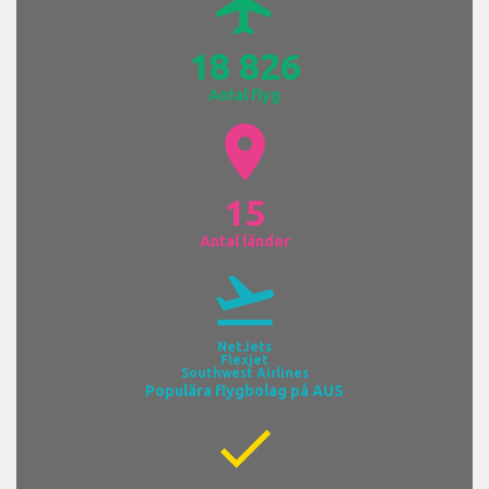
airplanemode_active
18 826
Antal flyg
location_on
15
Antal länder
flight_takeoff
NetJets
Flexjet
Southwest Airlines
Populära flygbolag på AUS
check