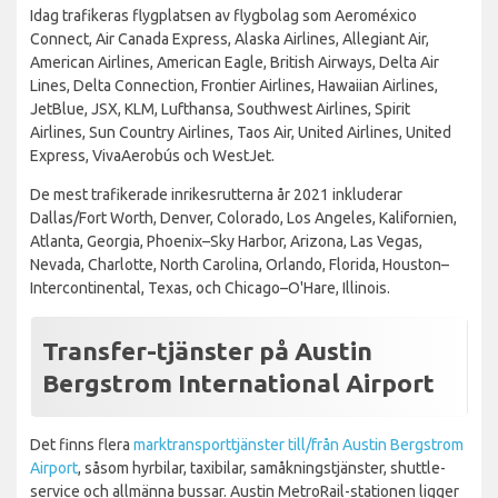
Idag trafikeras flygplatsen av flygbolag som Aeroméxico
Connect, Air Canada Express, Alaska Airlines, Allegiant Air,
American Airlines, American Eagle, British Airways, Delta Air
Lines, Delta Connection, Frontier Airlines, Hawaiian Airlines,
JetBlue, JSX, KLM, Lufthansa, Southwest Airlines, Spirit
Airlines, Sun Country Airlines, Taos Air, United Airlines, United
Express, VivaAerobús och WestJet.
De mest trafikerade inrikesrutterna år 2021 inkluderar
Dallas/Fort Worth, Denver, Colorado, Los Angeles, Kalifornien,
Atlanta, Georgia, Phoenix–Sky Harbor, Arizona, Las Vegas,
Nevada, Charlotte, North Carolina, Orlando, Florida, Houston–
Intercontinental, Texas, och Chicago–O'Hare, Illinois.
Transfer-tjänster på Austin
Bergstrom International Airport
Det finns flera
marktransporttjänster till/från Austin Bergstrom
Airport
, såsom hyrbilar, taxibilar, samåkningstjänster, shuttle-
service och allmänna bussar. Austin MetroRail-stationen ligger