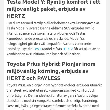
Tesla Model Y: Rymlig komfort i ett
miljövänligt paket, erbjuds av
HERTZ
Om du reser med familjen eller behöver extra lastutrymme är
Tesla Model Y svaret. Denna eldrivna SUV erbjuder rymlig
interiör, avancerade säkerhetsfunktioner och Teslas
kännetecknande prestanda och räckvidd. Model Y:s
mångsidighet gör den väl lämpad för Austins varierande
landskap. Hyr din
Tesla
Model Y från
HERTZ
för att njuta av en
kombination av funktionalitet, lyx och hållbarhet.
Toyota Prius Hybrid: Pionjär inom
miljövänlig körning, erbjuds av
HERTZ och PAYLESS
Toyota Prius, en pionjär inom hybridteknologi, erbjuder utmärkt
bränsleeffektivitet utan att kompromissa med komfort och
tillförlitlighet. Den är idealisk för att navigera i Austins livliga
stadskärna med sin kompakta storlek och smidiga hantering.
Dess miljövänliga egenskaper stämmer perfekt överens med