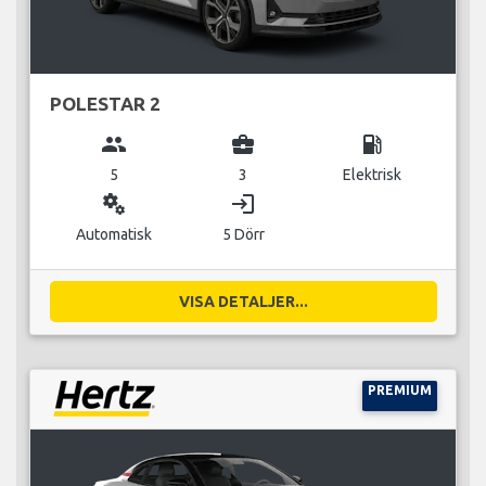
POLESTAR 2
group
business_center
local_gas_station
5
3
Elektrisk
miscellaneous_services
login
Automatisk
5 Dörr
VISA DETALJER...
PREMIUM