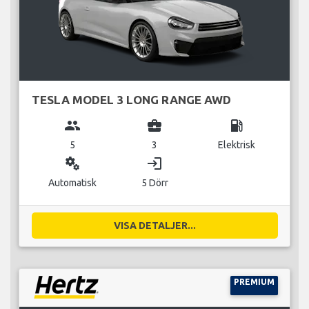
TESLA MODEL 3 LONG RANGE AWD
group
business_center
local_gas_station
5
3
Elektrisk
miscellaneous_services
login
Automatisk
5 Dörr
VISA DETALJER...
PREMIUM