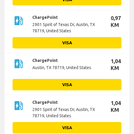
ev_station
ChargePoint
0,97
KM
2901 Spirit of Texas Dr, Austin, TX
78719, United States
VISA
ev_station
ChargePoint
1,04
KM
Austin, TX 78719, United States
VISA
ev_station
ChargePoint
1,04
KM
2901 Spirit of Texas Dr, Austin, TX
78719, United States
VISA