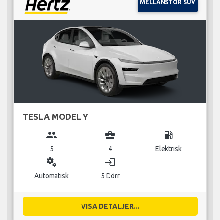
MELLANSTOR SUV
TESLA MODEL Y
group
business_center
local_gas_station
5
4
Elektrisk
miscellaneous_services
login
Automatisk
5 Dörr
VISA DETALJER...