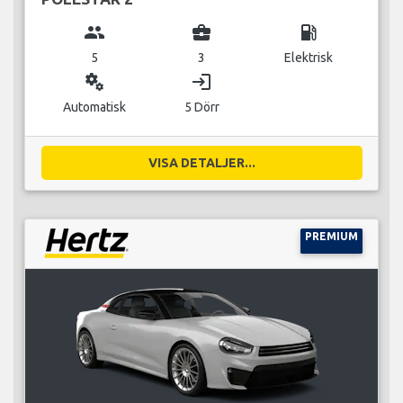
group
business_center
local_gas_station
5
3
Elektrisk
miscellaneous_services
login
Automatisk
5 Dörr
VISA DETALJER...
PREMIUM