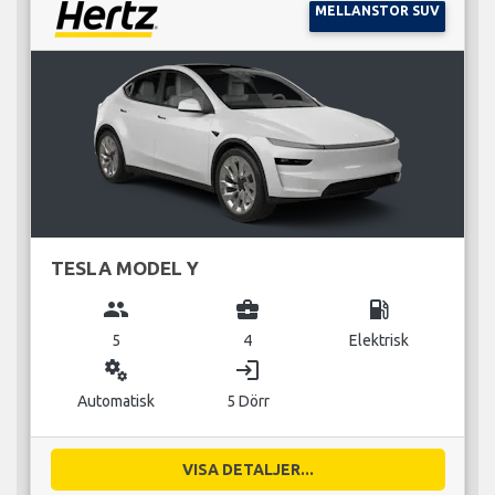
MELLANSTOR SUV
TESLA MODEL Y
group
business_center
local_gas_station
5
4
Elektrisk
miscellaneous_services
login
Automatisk
5 Dörr
VISA DETALJER...