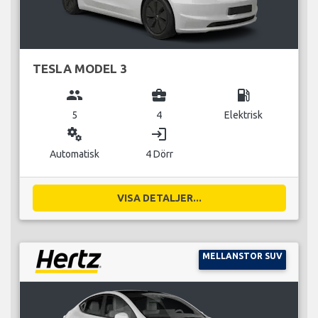
TESLA MODEL 3
group
business_center
local_gas_station
5
4
Elektrisk
miscellaneous_services
login
Automatisk
4 Dörr
VISA DETALJER...
MELLANSTOR SUV