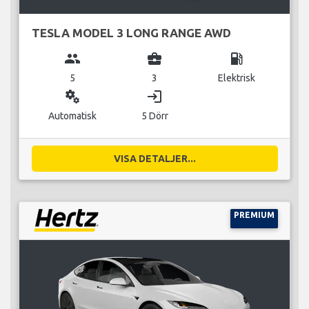
TESLA MODEL 3 LONG RANGE AWD
group
business_center
local_gas_station
5
3
Elektrisk
miscellaneous_services
login
Automatisk
5 Dörr
VISA DETALJER...
PREMIUM