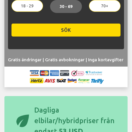
18 - 29
70+
30 - 69
SÖK
Gratis ändringar | Gratis avbokningar | Inga kortavgifter
Dagliga
eco
elbilar/hybridpriser från
endast
53 USD