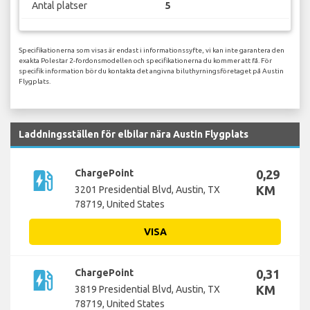
Antal platser
5
Specifikationerna som visas är endast i informationssyfte, vi kan inte garantera den
exakta Polestar 2-fordonsmodellen och specifikationerna du kommer att få. För
specifik information bör du kontakta det angivna biluthyrningsföretaget på Austin
Flygplats.
Laddningsställen för elbilar nära Austin Flygplats
ev_station
ChargePoint
0,29
KM
3201 Presidential Blvd, Austin, TX
78719, United States
VISA
ev_station
ChargePoint
0,31
KM
3819 Presidential Blvd, Austin, TX
78719, United States