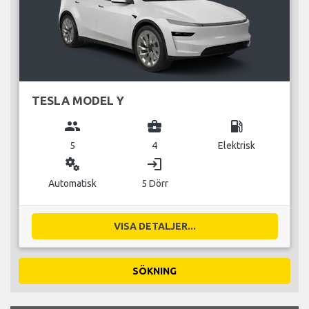
TESLA MODEL Y
group
business_center
local_gas_station
5
4
Elektrisk
miscellaneous_services
login
Automatisk
5 Dörr
VISA DETALJER...
SÖKNING