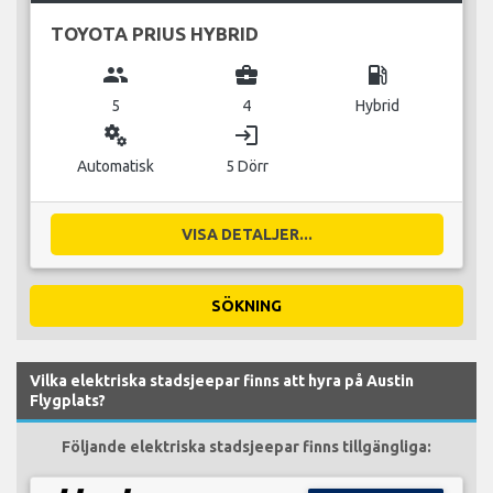
TOYOTA PRIUS HYBRID
group
business_center
local_gas_station
5
4
Hybrid
miscellaneous_services
login
Automatisk
5 Dörr
VISA DETALJER...
SÖKNING
Vilka elektriska stadsjeepar finns att hyra på Austin
Flygplats?
Följande elektriska stadsjeepar finns tillgängliga: