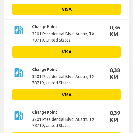
VISA
ev_station
ChargePoint
0,36
KM
3201 Presidential Blvd, Austin, TX
78719, United States
VISA
ev_station
ChargePoint
0,38
KM
3201 Presidential Blvd, Austin, TX
78719, United States
VISA
ev_station
ChargePoint
0,39
KM
3201 Presidential Blvd, Austin, TX
78719, United States