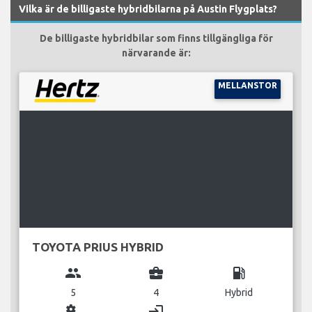
Vilka är de billigaste hybridbilarna på Austin Flygplats?
De billigaste hybridbilar som finns tillgängliga för
närvarande är:
MELLANSTOR
TOYOTA PRIUS HYBRID
group
business_center
local_gas_station
5
4
Hybrid
miscellaneous_services
login