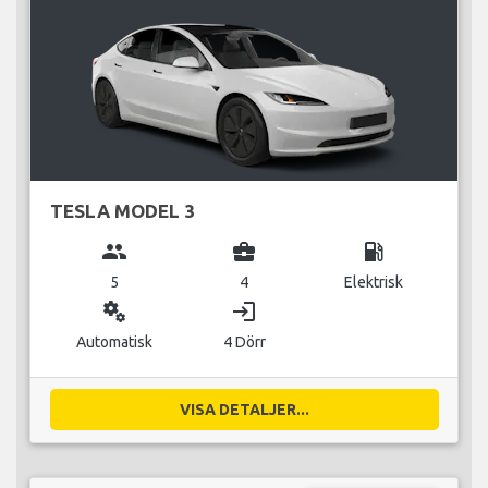
TESLA MODEL 3
group
business_center
local_gas_station
5
4
Elektrisk
miscellaneous_services
login
Automatisk
4 Dörr
VISA DETALJER...