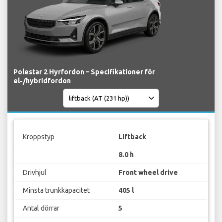
Polestar 2 Hyrfordon – Specifikationer för
el-/hybridfordon
Kroppstyp
Liftback
8.0 h
Drivhjul
Front wheel drive
Minsta trunkkapacitet
405 l
Antal dörrar
5