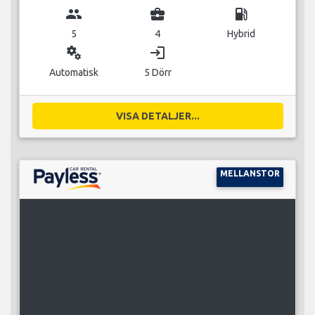
group
business_center
local_gas_station
5
4
Hybrid
miscellaneous_services
login
Automatisk
5 Dörr
VISA DETALJER...
MELLANSTOR