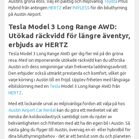
Austins gröna etos. Välj en pålitlig och miljövänlig
Toyota
Prius
Hybrid från antingen
HERTZ
eller
PAYLESS
för din biluthyrning
på Austin Airport.
Tesla Model 3 Long Range AWD:
Utökad räckvidd för längre äventyr,
erbjuds av HERTZ
Tesla Model 3 Long Range AWD ger dig fler mil på din gröna
resa. Med sin imponerande utökade räckvidd kan du utforska
Austin och dess omgivningar utan frekventa laddningsavbrott.
Den erbjuder också utmärkt prestanda och komfort, vilket gör
varje körning i Austin till en fröjd. Upplev friheten med långväga
elbilskörning med en
Tesla
Model 3 Long Range AWD från
HERTZ
.
Med ett lockande urval av miljövänliga fordon att välja på hos
Austin Airport Car Rental
kan du göra ett medvetet val att
minska din koldioxidavtryck samtidigt som du njuter av
bekvämligheten och friheten med att ha din egen bil i Austin. Så
nästa gång du flyger till Austin, överväg en el- eller hybridbil för
dina biluthyrningsbehov - det är ett beslut som du och planeten