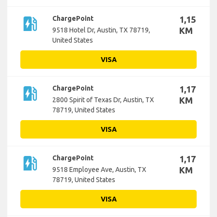
ev_station
ChargePoint
1,15
KM
9518 Hotel Dr, Austin, TX 78719,
United States
VISA
ev_station
ChargePoint
1,17
KM
2800 Spirit of Texas Dr, Austin, TX
78719, United States
VISA
ev_station
ChargePoint
1,17
KM
9518 Employee Ave, Austin, TX
78719, United States
VISA