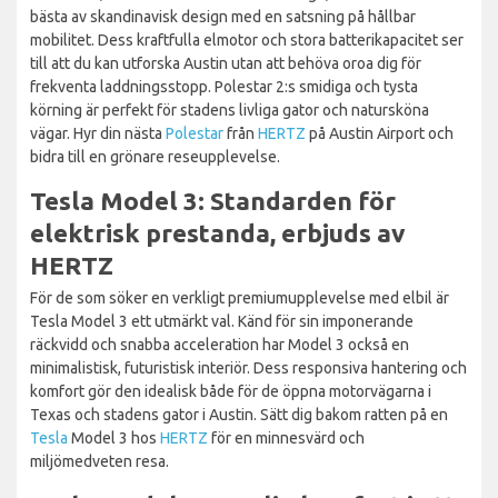
bästa av skandinavisk design med en satsning på hållbar
mobilitet. Dess kraftfulla elmotor och stora batterikapacitet ser
till att du kan utforska Austin utan att behöva oroa dig för
frekventa laddningsstopp. Polestar 2:s smidiga och tysta
körning är perfekt för stadens livliga gator och natursköna
vägar. Hyr din nästa
Polestar
från
HERTZ
på Austin Airport och
bidra till en grönare reseupplevelse.
Tesla Model 3: Standarden för
elektrisk prestanda, erbjuds av
HERTZ
För de som söker en verkligt premiumupplevelse med elbil är
Tesla Model 3 ett utmärkt val. Känd för sin imponerande
räckvidd och snabba acceleration har Model 3 också en
minimalistisk, futuristisk interiör. Dess responsiva hantering och
komfort gör den idealisk både för de öppna motorvägarna i
Texas och stadens gator i Austin. Sätt dig bakom ratten på en
Tesla
Model 3 hos
HERTZ
för en minnesvärd och
miljömedveten resa.