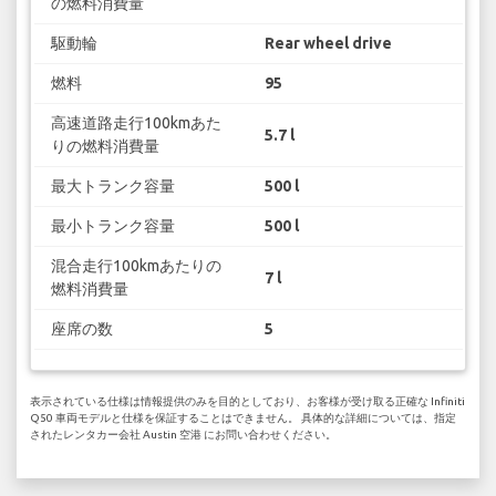
の燃料消費量
駆動輪
Rear wheel drive
燃料
95
高速道路走行100kmあた
5.7 l
りの燃料消費量
最大トランク容量
500 l
最小トランク容量
500 l
混合走行100kmあたりの
7 l
燃料消費量
座席の数
5
表示されている仕様は情報提供のみを目的としており、お客様が受け取る正確な Infiniti
Q50 車両モデルと仕様を保証することはできません。 具体的な詳細については、指定
されたレンタカー会社 Austin 空港 にお問い合わせください。