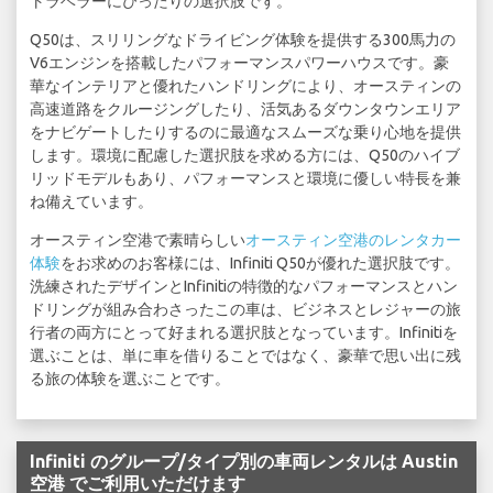
トラベラーにぴったりの選択肢です。
Q50は、スリリングなドライビング体験を提供する300馬力の
V6エンジンを搭載したパフォーマンスパワーハウスです。豪
華なインテリアと優れたハンドリングにより、オースティンの
高速道路をクルージングしたり、活気あるダウンタウンエリア
をナビゲートしたりするのに最適なスムーズな乗り心地を提供
します。環境に配慮した選択肢を求める方には、Q50のハイブ
リッドモデルもあり、パフォーマンスと環境に優しい特長を兼
ね備えています。
オースティン空港で素晴らしい
オースティン空港のレンタカー
体験
をお求めのお客様には、Infiniti Q50が優れた選択肢です。
洗練されたデザインとInfinitiの特徴的なパフォーマンスとハン
ドリングが組み合わさったこの車は、ビジネスとレジャーの旅
行者の両方にとって好まれる選択肢となっています。Infinitiを
選ぶことは、単に車を借りることではなく、豪華で思い出に残
る旅の体験を選ぶことです。
Infiniti のグループ/タイプ別の車両レンタルは Austin
空港 でご利用いただけます