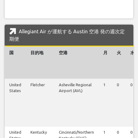
Allegiant Air が運航する Austin 空港 発の週次定
期便
国
目的地
空港
月
火
水
United
Fletcher
Asheville Regional
1
0
0
States
Airport (AVL)
United
Kentucky
Cincinnati/Northern
1
0
0