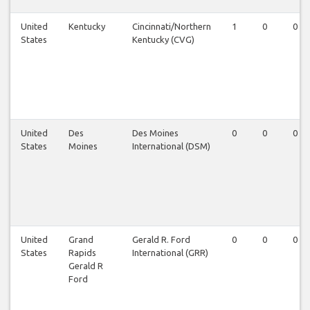
United
Kentucky
Cincinnati/Northern
1
0
0
States
Kentucky (CVG)
United
Des
Des Moines
0
0
0
States
Moines
International (DSM)
United
Grand
Gerald R. Ford
0
0
0
States
Rapids
International (GRR)
Gerald R
Ford