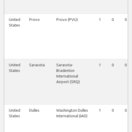
United
Provo
Provo (PVU)
1
0
0
States
United
Sarasota
Sarasota-
1
0
0
States
Bradenton
International
Airport (SRQ)
United
Dulles
Washington Dulles
1
0
0
States
International (IAD)