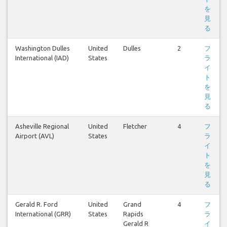
を
見
る
Washington Dulles
United
Dulles
2
フ
International (IAD)
States
ラ
イ
ト
を
見
る
Asheville Regional
United
Fletcher
4
フ
Airport (AVL)
States
ラ
イ
ト
を
見
る
Gerald R. Ford
United
Grand
4
フ
International (GRR)
States
Rapids
ラ
Gerald R
イ