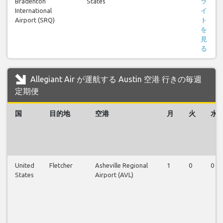
Bradenton
States
ラ
International
イ
Airport (SRQ)
ト
を
見
る
Allegiant Air が運航する Austin 空港 行きの毎週
定期便
国
目的地
空港
月
火
水
United
Fletcher
Asheville Regional
1
0
0
States
Airport (AVL)