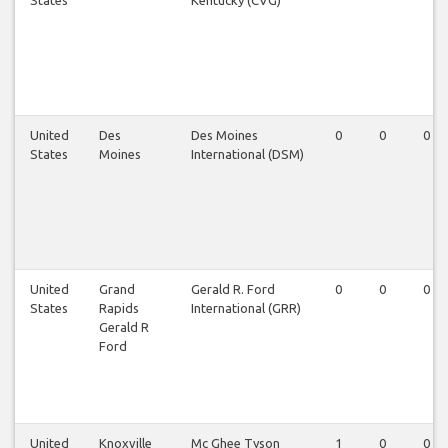
States
Kentucky (CVG)
United
Des
Des Moines
0
0
0
States
Moines
International (DSM)
United
Grand
Gerald R. Ford
0
0
0
States
Rapids
International (GRR)
Gerald R
Ford
United
Knoxville
Mc Ghee Tyson
1
0
0