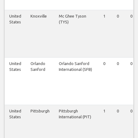
United
Knoxville
Mc Ghee Tyson
1
0
0
States
(TYS)
United
Orlando
Orlando Sanford
0
0
0
States
Sanford
International (SFB)
United
Pittsburgh
Pittsburgh
1
0
0
States
International (PIT)