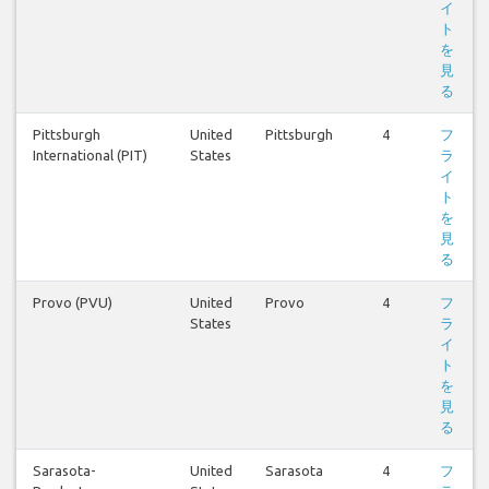
イ
ト
を
見
る
Pittsburgh
United
Pittsburgh
4
フ
International (PIT)
States
ラ
イ
ト
を
見
る
Provo (PVU)
United
Provo
4
フ
States
ラ
イ
ト
を
見
る
Sarasota-
United
Sarasota
4
フ