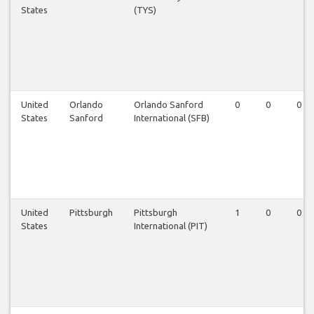
States
(TYS)
United
Orlando
Orlando Sanford
0
0
0
States
Sanford
International (SFB)
United
Pittsburgh
Pittsburgh
1
0
0
States
International (PIT)