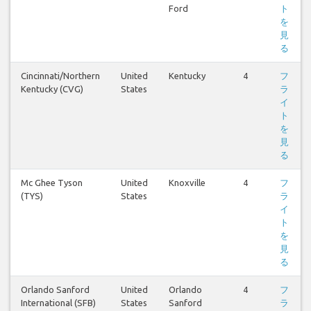
Ford
ト
を
見
る
Cincinnati/Northern
United
Kentucky
4
フ
Kentucky (CVG)
States
ラ
イ
ト
を
見
る
Mc Ghee Tyson
United
Knoxville
4
フ
(TYS)
States
ラ
イ
ト
を
見
る
Orlando Sanford
United
Orlando
4
フ
International (SFB)
States
Sanford
ラ