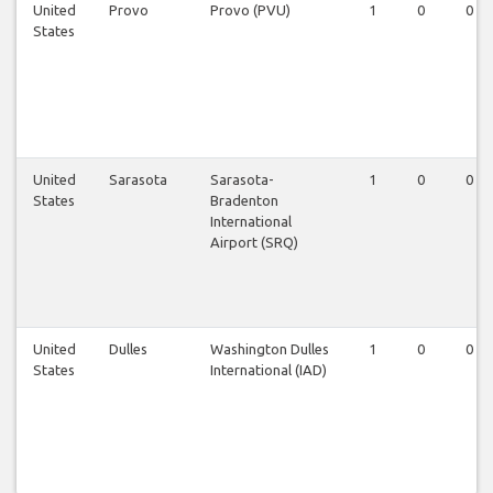
United
Provo
Provo (PVU)
1
0
0
States
United
Sarasota
Sarasota-
1
0
0
States
Bradenton
International
Airport (SRQ)
United
Dulles
Washington Dulles
1
0
0
States
International (IAD)