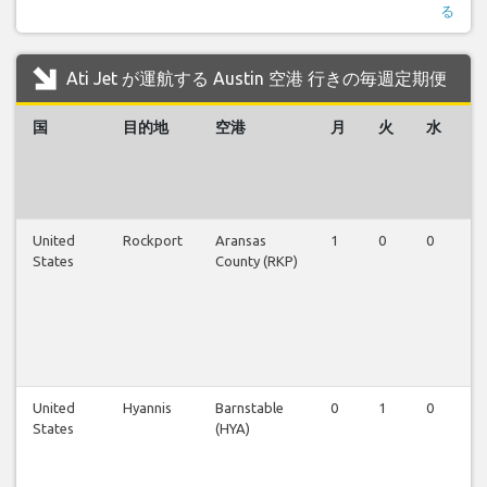
る
Ati Jet が運航する Austin 空港 行きの毎週定期便
国
目的地
空港
月
火
水
United
Rockport
Aransas
1
0
0
0
States
County (RKP)
United
Hyannis
Barnstable
0
1
0
0
States
(HYA)