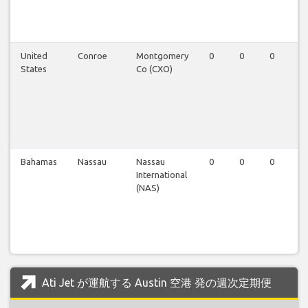
United
Conroe
Montgomery
0
0
0
1
States
Co (CXO)
Bahamas
Nassau
Nassau
0
0
0
0
International
(NAS)
Ati Jet が運航する Austin 空港 発の週次定期便