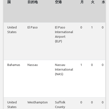
国
目的地
空港
月
火
水
United
El Paso
El Paso
0
1
0
States
International
Airport
(ELP)
Bahamas
Nassau
Nassau
1
0
0
International
(NAS)
United
Westhampton
Suffolk
0
0
0
States
County