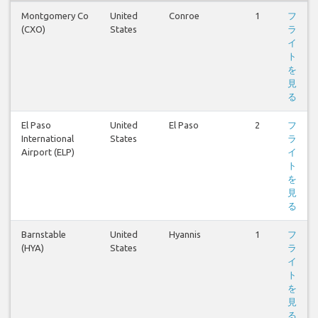
Montgomery Co
United
Conroe
1
フ
(CXO)
States
ラ
イ
ト
を
見
る
El Paso
United
El Paso
2
フ
International
States
ラ
Airport (ELP)
イ
ト
を
見
る
Barnstable
United
Hyannis
1
フ
(HYA)
States
ラ
イ
ト
を
見
る