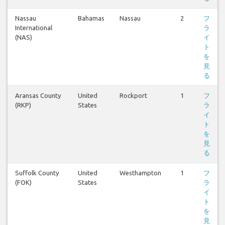
Nassau
Bahamas
Nassau
2
フ
International
ラ
(NAS)
イ
ト
を
見
る
Aransas County
United
Rockport
1
フ
(RKP)
States
ラ
イ
ト
を
見
る
Suffolk County
United
Westhampton
1
フ
(FOK)
States
ラ
イ
ト
を
見