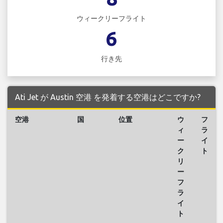
ウィークリーフライト
6
行き先
Ati Jet が Austin 空港 を発着する空港はどこですか?
空港
国
位置
ウ
フ
ィ
ラ
ー
イ
ク
ト
リ
ー
フ
ラ
イ
ト