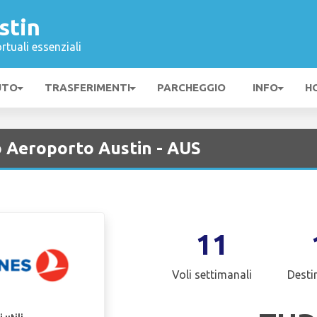
stin
rtuali essenziali
UTO
TRASFERIMENTI
PARCHEGGIO
INFO
H
o Aeroporto Austin - AUS
11
Voli settimanali
Desti