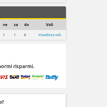
ve
sa
do
Voli
1
1
0
Visualizza voli
ormi risparmi.
o?