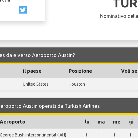
TUR
 utili
Nominativo dell
lines da e verso Aeroporto Austin?
il paese
Posizione
Voli se
United States
Houston
Aeroporto Austin operati da Turkish Airlines
Aeroporto
lu
ma
me
gi
George Bush Intercontinental (IAH)
1
1
1
1