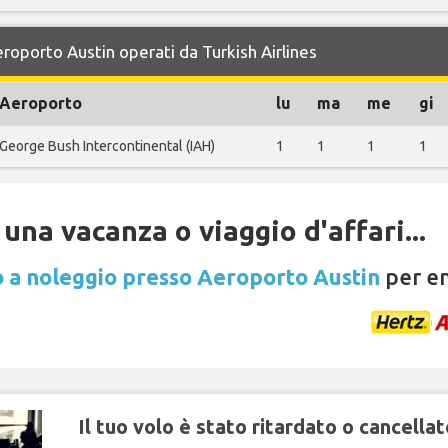
eroporto Austin operati da Turkish Airlines
Aeroporto
lu
ma
me
gi
George Bush Intercontinental (IAH)
1
1
1
1
una vacanza o viaggio d'affari...
 a noleggio presso Aeroporto Austin
per en
Il tuo volo è stato ritardato o cancellat