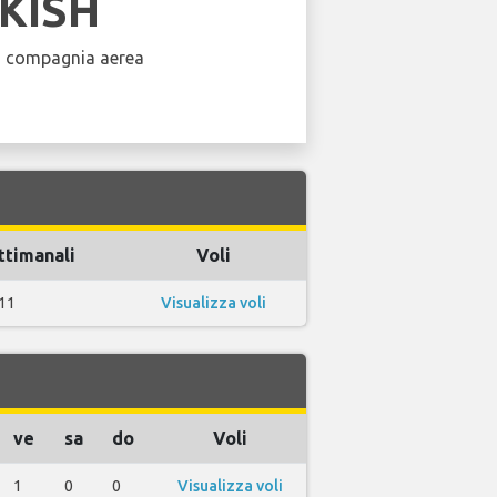
KISH
a compagnia aerea
ttimanali
Voli
11
Visualizza voli
ve
sa
do
Voli
1
0
0
Visualizza voli